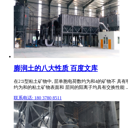
膨润土的八大性质 百度文库
在2∶1型粘土矿物中, 层单胞电荷数约为和4的矿物不 
约为和的粘土矿物表面和 层间的阳离子均具有交换性能 ..
联系电话: 180 3780 8511