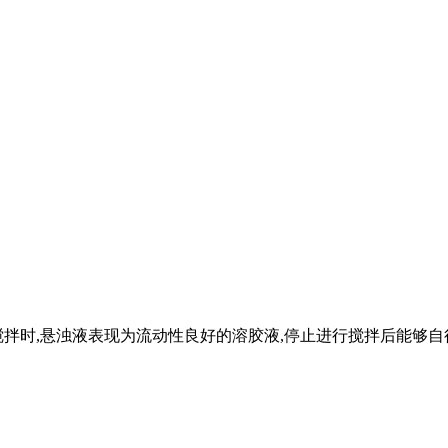
搅拌时,悬浊液表现为流动性良好的溶胶液,停止进行搅拌后能够