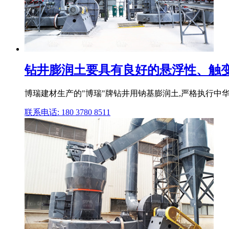
钻井膨润土要具有良好的悬浮性、触变性
博瑞建材生产的"博瑞"牌钻井用钠基膨润土,严格执行中华
联系电话: 180 3780 8511