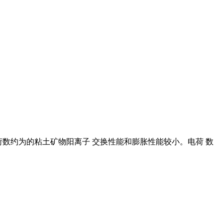
电荷数约为的粘土矿物阳离子 交换性能和膨胀性能较小。电荷 数