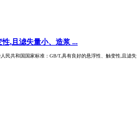
,且滤失量小、造浆 ...
人民共和国国家标准：GB/T,具有良好的悬浮性、触变性,且滤失