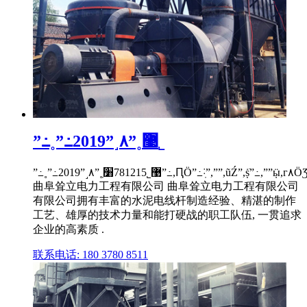
ˮ߸˳ˮ߸2019ˮ˼۸ˮ˳޹˾
ˮ߸˳ˮ߸2019ˮ˼۸ˮ˳޹˾781215׸ֽˮ߸,ԤӦˮ߸˸ֽˮ,ˮˮ,ũŹˮ,ṩֹˮ߸,ˮˮܼӹ,г۸ӦƷ,ӭѯ.
曲阜耸立电力工程有限公司 曲阜耸立电力工程有限公司
有限公司拥有丰富的水泥电线杆制造经验、精湛的制作
工艺、雄厚的技术力量和能打硬战的职工队伍, 一贯追求
企业的高素质 .
联系电话: 180 3780 8511