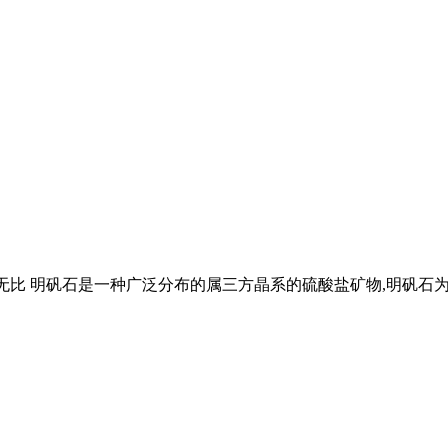
无比 明矾石是一种广泛分布的属三方晶系的硫酸盐矿物,明矾石
。