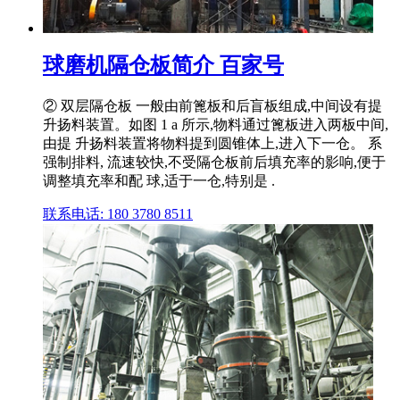
球磨机隔仓板简介 百家号
② 双层隔仓板 一般由前篦板和后盲板组成,中间设有提
升扬料装置。如图 1 a 所示,物料通过篦板进入两板中间,
由提 升扬料装置将物料提到圆锥体上,进入下一仓。 系
强制排料, 流速较快,不受隔仓板前后填充率的影响,便于
调整填充率和配 球,适于一仓,特别是 .
联系电话: 180 3780 8511