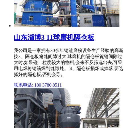
山东淄博3 11球磨机隔仓板
我公司是一家拥有30余年钢渣磨粉设备生产经验的高新
技3、隔仓板篦缝间隙过大 球磨机的隔仓板篦缝间隙过
大时,如果碰上粒度较大的物料,会来不及筛选出去,可采
用电焊将钢筋焊到缝隙处。 4、隔仓板损坏或掉落 要选
择好的隔仓板,否则会导。
联系电话: 180 3780 8511