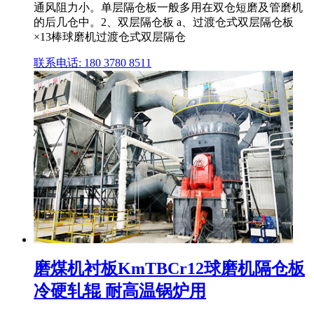
通风阻力小。单层隔仓板一般多用在双仓短磨及管磨机
的后几仓中。2、双层隔仓板 a、过渡仓式双层隔仓板
×13棒球磨机过渡仓式双层隔仓
联系电话: 180 3780 8511
磨煤机衬板KmTBCr12球磨机隔仓板
冷硬轧辊 耐高温锅炉用