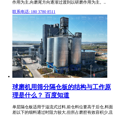
作用为主,向磨尾方向逐渐过渡到以研磨作用为主。..
联系电话: 180 3780 8511
球磨机用筛分隔仓板的结构与工作原
理是什么？ 百度知道
单层隔仓板适用于溢流式过料,前仓料位要高于后仓,料面
差以下的细料通过时阻力较大,但所占磨腔有效容积少,且