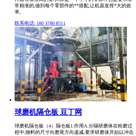
常精准的,做到每个零部件的**搭配,让机器发挥*大的效
率。
联系电话: 180 3780 8511
球磨机隔仓板 豆丁网
球磨机隔仓板（4）隔仓板1.作用A.分隔研磨体在粉磨过
程中,物料的尺寸向磨尾方向递减,要求研磨体开始以冲击