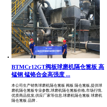
BTMCr12GT阀板球磨机隔仓篦板 高
锰钢 锰铬合金高强度 ...
本公司生产销售球磨机隔仓篦板 阀板 隔仓篦板,提供球
磨机隔仓篦板专业参数,球磨机隔仓篦板价格,市场行情,
优质商品批发,供应厂家等信息.球磨机隔仓篦板 球磨机
隔仓篦板 品牌 .