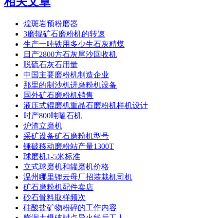
相关文章
煌斑岩预粉磨器
3磨辊矿石磨粉机的转速
生产一吨铁用多少生石灰精煤
日产2800方石灰尾沙回收机
脱硫石灰石用量
中国主要磨粉机制造企业
那里的制沙机进磨粉机设备
国外矿石磨粉机销售
液压式辊磨机重晶石磨粉机样机设计
时产800吨嗑石机
炉渣立磨机
采矿设备矿石磨粉机型号
锤破移动磨粉站产量1300T
球磨机1-5米标准
立式球磨机和罐磨机价格
温州哪里锂云母厂招装栽机司机
矿石磨粉机配件卖店
砂石骨料取样频次
硅酸盐矿物粉碎的工作内容
膨润土爆破时点导火线后工人