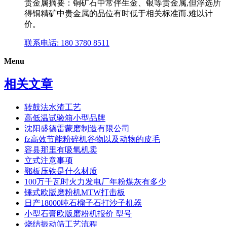
贵金属摘要：铜矿石中常伴生金、银等贵金属,但浮选所
得铜精矿中贵金属的品位有时低于相关标准而.难以计
价。
联系电话: 180 3780 8511
Menu
相关文章
转鼓法水渣工艺
高低温试验箱小型品牌
沈阳盛德雷蒙磨制造有限公司
fz高效节能粉碎机谷物以及动物的皮毛
容县那里有吸氧机卖
立式注意事项
鄂板压铁是什么材质
100万千瓦时火力发电厂年粉煤灰有多少
锤式欧版磨粉机MTW打击板
日产18000吨石榴子石打沙子机器
小型石膏欧版磨粉机报价 型号
烧结振动筛工艺流程