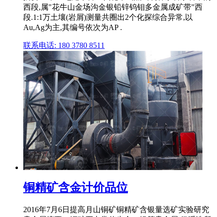
西段,属"花牛山金场沟金银铅锌钨钼多金属成矿带"西
段.1:1万土壤(岩屑)测量共圈出2个化探综合异常,以
Au,Ag为主,其编号依次为AP .
联系电话: 180 3780 8511
铜精矿含金计价品位
2016年7月6日提高月山铜矿铜精矿含银量选矿实验研究