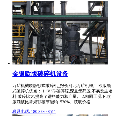
金银欧版破碎机设备
万矿机械欧版颚式破碎机_报价河北万矿机械厂 欧版颚
式破碎机优点： 1."V"型破碎腔,深且无死区,不易发生堵
料,破碎比大,提高了进料能力和产量。 2.相同工况下,欧
版颚破比常规颚破节能约1530%。获取价格
联系电话: 180 3780 8511