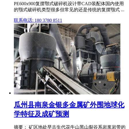
PE600x900复摆鄂式破碎机设计带CAD装配体国内使用
的颚式破碎机类型很多但常见的还是传统的复摆颚式 ...
联系电话: 180 3780 8511
瓜州县南泉金银多金属矿外围地球化
学特征及成矿预测
摘要： 矿区地处早古生代花牛山黑山裂谷系岩浆岩带的