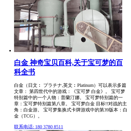
白金 神奇宝贝百科,关于宝可梦的百
科全书
白金（日文︰ プラチナ,英文︰Platinum）可以表示多篇
文章： 第四世代中的游戏：《宝可梦 白金》。 宝可梦
特别篇中的一个人物：普蘭汀娜。 宝可梦特别篇的一
章：宝可梦特别篇第八章。 宝可梦白金 目标!!对战的主
角：白金游。 宝可梦集换式卡牌游戏中的第39版本：白
金（TCG）。
联系电话: 180 3780 8511