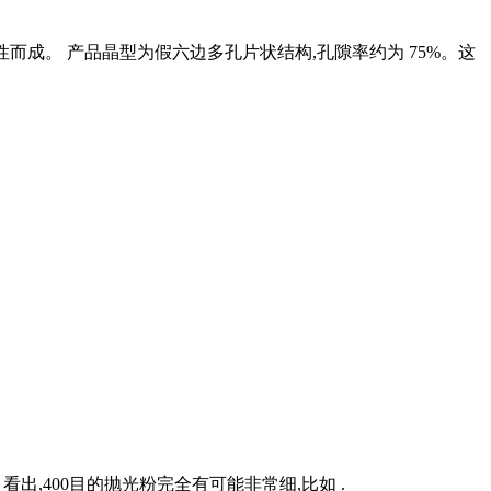
粉碎、煅烧改性而成。 产品晶型为假六边多孔片状结构,孔隙率约为 75%。这
,400目的抛光粉完全有可能非常细,比如 .