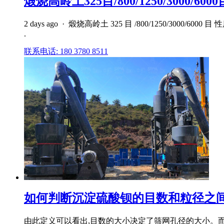
煅烧高岭土325目/800/1250/3000/
2 days ago · 煅烧高岭土 325 目 /800/1250
.
联系电话: 180 3780 8511
如何判断沉淀硫酸钡的目数和粒径之间的
由此定义可以看出,目数的大小决定了筛网孔径的大小。而筛