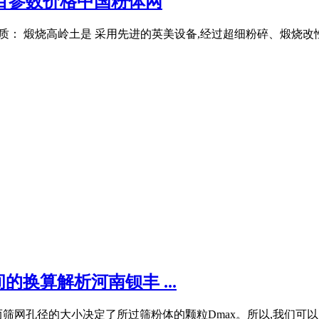
6000目参数价格中国粉体网
/3000/6000 目 性质： 煅烧高岭土是 采用先进的英美设备,经过超细
换算解析河南钡丰 ...
网孔径的大小决定了所过筛粉体的颗粒Dmax。所以,我们可以 看出