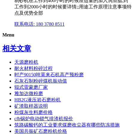
制砂机在工作到400小时的时候应适量的加入润滑脂,到
工作到2000小时的时候要详情;;用途工作原理注意事项特
点及优势全部
联系电话: 180 3780 8511
Menu
相关文章
天源磨粉机
耐火材料粉碎过程
时产90150吨莫来石机高产预粉磨
石灰石制粉碎煤机振动值
辊式雷蒙磨厂家
雅加达微粉磨
HB2G液压岩石磨粉机
矿渣取样器说明
粉煤灰生料磨价格
cfb锅炉电动锁气排渣机报价
筑路碳酸钙的工业要求煤磨收尘器有哪些防冻措施
美国共振矿石磨粉机价格