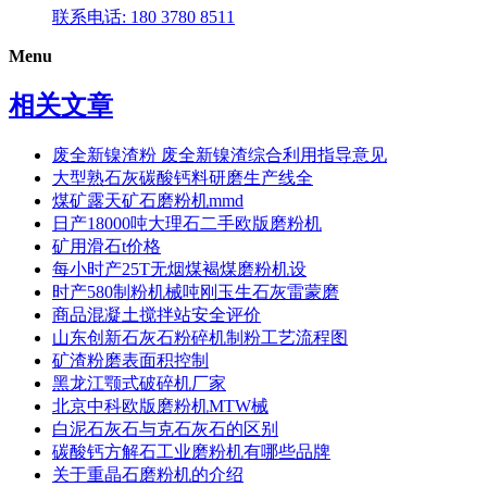
联系电话: 180 3780 8511
Menu
相关文章
废全新镍渣粉 废全新镍渣综合利用指导意见
大型熟石灰碳酸钙料研磨生产线全
煤矿露天矿石磨粉机mmd
日产18000吨大理石二手欧版磨粉机
矿用滑石t价格
每小时产25T无烟煤褐煤磨粉机设
时产580制粉机械吨刚玉生石灰雷蒙磨
商品混凝土搅拌站安全评价
山东创新石灰石粉碎机制粉工艺流程图
矿渣粉磨表面积控制
黑龙江颚式破碎机厂家
北京中科欧版磨粉机MTW械
白泥石灰石与克石灰石的区别
碳酸钙方解石工业磨粉机有哪些品牌
关于重晶石磨粉机的介绍