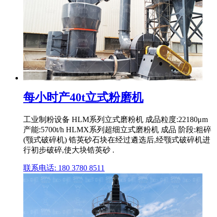
每小时产40t立式粉磨机
工业制粉设备 HLM系列立式磨粉机 成品粒度:22180μm
产能:5700t/h HLMX系列超细立式磨粉机 成品 阶段:粗碎
(颚式破碎机) 锆英砂石块在经过遴选后,经颚式破碎机进
行初步破碎,使大块锆英砂 .
联系电话: 180 3780 8511