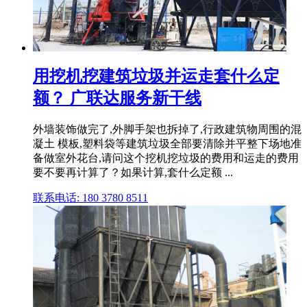
用挖机挖建筑垃圾并运走套什么定
额？ 广联达服务新干线
外墙装饰做完了,外脚手架也拆掉了,行政建筑物周围的混
凝土 模板,塑料袋等建筑垃圾全部要清除并平整下场地准
备做室外花台,请问这个挖机挖垃圾的费用和运走的费用
要不要再计算了？如果计算,套什么定额 ...
联系电话: 180 3780 8511