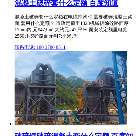
混凝土破碎套什么定额 百度知道
混凝土破碎套什么定额在电缆挖沟时,需要破碎混凝土路
面,套用什么定额？ 市政定额里1328机械拆除砼路面厚
15mm内,元#47;h㎡,大约元#47;平米,而安装定额里电览
2560开挖砼路面元#47;平米,为
联系电话: 180 3780 8511