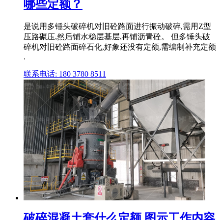
哪些定额？
是说用多锤头破碎机对旧砼路面进行振动破碎,需用Z型
压路碾压,然后铺水稳层基层,再铺沥青砼。 但多锤头破
碎机对旧砼路面碎石化,好象还没有定额,需编制补充定额
.
联系电话: 180 3780 8511
破碎混凝土套什么定额,图示工作内容