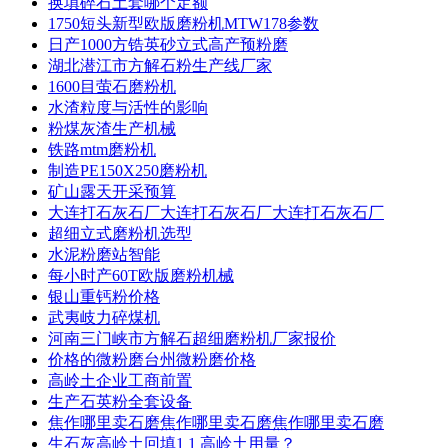
换填碎石土套哪个定额
1750短头新型欧版磨粉机MTW178参数
日产1000方锆英砂立式高产预粉磨
湖北潜江市方解石粉生产线厂家
1600目萤石磨粉机
水渣粒度与活性的影响
粉煤灰渣生产机械
铁路mtm磨粉机
制造PE150X250磨粉机
矿山露天开采预算
大连打石灰石厂大连打石灰石厂大连打石灰石厂
超细立式磨粉机选型
水泥粉磨站智能
每小时产60T欧版磨粉机械
银山重钙粉价格
武夷岐力碎煤机
河南三门峡市方解石超细磨粉机厂家报价
价格的微粉磨台州微粉磨价格
高岭土企业工商前置
生产石英粉全套设备
焦作哪里卖石磨焦作哪里卖石磨焦作哪里卖石磨
生石灰高岭土回填1 1 高岭土用量？