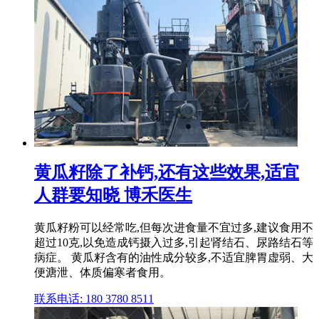
黄瓜籽除了补钙,还有这些效果,适宜
人群要知晓 博禾医生
黄瓜籽粉可以经常吃,但每次进食量不宜过多,建议食用不
超过10克,以免造成钙摄入过多,引起肾结石、尿路结石等
病症。 黄瓜籽含有的油性成分较多,不适宜脾胃虚弱、大
便溏泄、体质偏寒者食用。
联系电话: 180 3780 8511