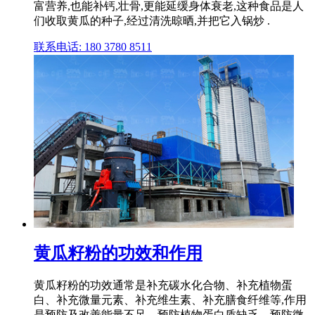
富营养,也能补钙,壮骨,更能延缓身体衰老,这种食品是人
们收取黄瓜的种子,经过清洗晾晒,并把它入锅炒 .
联系电话: 180 3780 8511
黄瓜籽粉的功效和作用
黄瓜籽粉的功效通常是补充碳水化合物、补充植物蛋
白、补充微量元素、补充维生素、补充膳食纤维等,作用
是预防及改善能量不足、预防植物蛋白质缺乏、预防微