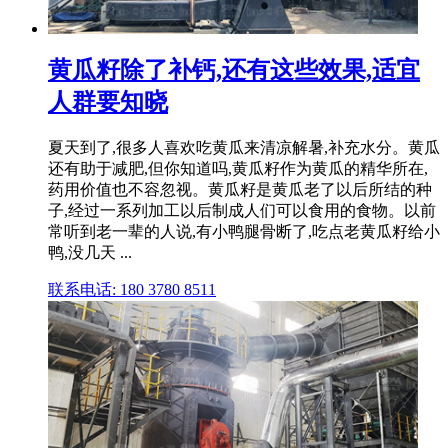
黄瓜籽除了补钙,还有这些效果,适宜
人群要知晓
夏天到了,很多人喜欢吃黄瓜来清凉解暑,补充水分。黄瓜
还有助于减肥,但你知道吗,黄瓜籽作为黄瓜的精华所在,
药用价值也不容忽视。黄瓜籽是黄瓜老了以后所结的种
子,经过一系列加工以后制成人们可以食用的食物。以前
常听到老一辈的人说,有小鸭腿骨断了,吃点老黄瓜籽给小
鸭,没几天 ...
联系电话: 180 3780 8511