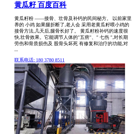
黄瓜籽 百度百科
黄瓜籽粉 ——接骨、壮骨及补钙的民间秘方。 以前家里
养的 小鸡 如果腿折断了,老人会 采用老黄瓜籽喂小鸡的
接骨方法,几天后,腿骨长好了。 黄瓜籽粉补钙的速度很
快,壮骨效果。它能调节人体的"五痨"、" 七伤 ",对长期
劳伤和骨质损伤及 股骨头坏死 有修复和治疗的功能,对
...
联系电话: 180 3780 8511