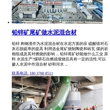
铅锌矿尾矿做水泥混合材
铅锌 构钢渣作为水泥混合材在水泥方面的应 硫酸镁对石
灰石脱硫率的提高 利用选金尾矿烧制陶瓷和砖瓦 煤的岩
相组成及其对燃烧的影响 ... 铅锌尾矿砂能做什么工业 原
料 水泥生产?煤研石自燃或缎烧后具有一定的活性,可以
掺人水泥中作混合材 砂和河水 ...
联系电话: 180 3780 8511