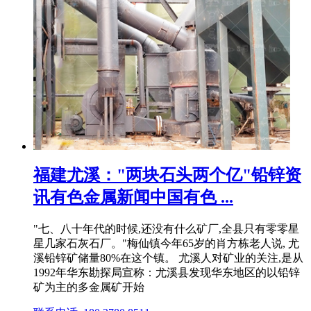
福建尤溪："两块石头两个亿"铅锌资
讯有色金属新闻中国有色 ...
"七、八十年代的时候,还没有什么矿厂,全县只有零零星
星几家石灰石厂。"梅仙镇今年65岁的肖方栋老人说, 尤
溪铅锌矿储量80%在这个镇。 尤溪人对矿业的关注,是从
1992年华东勘探局宣称：尤溪县发现华东地区的以铅锌
矿为主的多金属矿开始