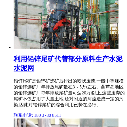
利用铅锌尾矿代替部分原料生产水泥
水泥网
铅锌尾矿是铅锌矿选矿后排出的粉状废渣,一般中等规模
的铅锌选矿厂年排放尾矿量在3～5万t左右。葫芦岛地区
的铅锌选矿厂每年排放尾矿量可达20万t以上,这些废弃的
尾矿不仅占用了大量土地,还对附近的河流造成一定的污
染,因此对铅锌尾矿的综合利用已势在必行。
联系电话: 180 3780 8511