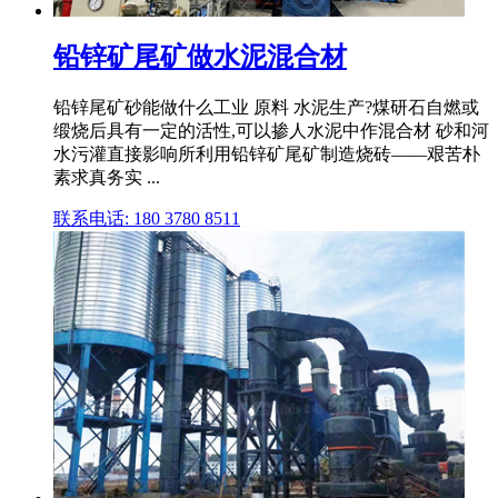
铅锌矿尾矿做水泥混合材
铅锌尾矿砂能做什么工业 原料 水泥生产?煤研石自燃或
缎烧后具有一定的活性,可以掺人水泥中作混合材 砂和河
水污灌直接影响所利用铅锌矿尾矿制造烧砖——艰苦朴
素求真务实 ...
联系电话: 180 3780 8511