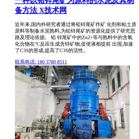
一种以铅锌尾矿为原料的水泥及其制
备方法 X技术网
近年来,国内外研究者通过将铅锌尾矿作矿 化剂和粘土质
原料等制备水泥熟料,为铅锌尾矿的资源化提供了研究思
路及理论依据。 铅 锌尾矿中的Zn2+等与熟料中的含氧
化合物在°C反应生成含锌矿物,促使液相提前 出现,加速
了C3S的形成,提高了C3S的活性。
联系电话: 180 3780 8511