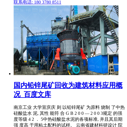
联系电话: 180 3780 8511
国内铅锌尾矿回收为建筑材料应用概
况_百度文库
南京工业 大学宣庆庆 则 以铅锌尾矿 为原料 烧制 了中热
硅酸盐水 泥, 其性 能符 合 G B 2 0 0 — 2 0 0 3规定 的强
度等级 4 2 ． 5中热硅酸盐水泥的各项标准, 并且其后期
强 度高 于用粘土配料的试样。 云南省建材科研设计 院