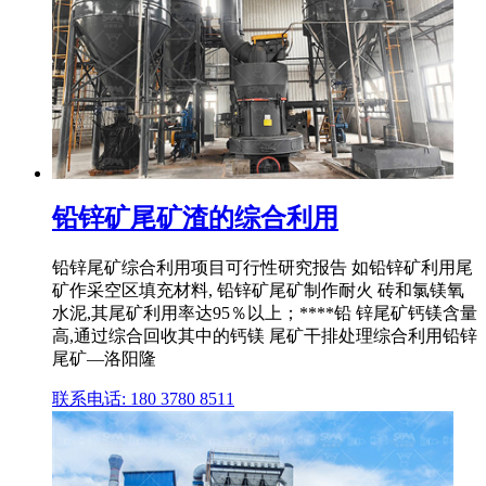
铅锌矿尾矿渣的综合利用
铅锌尾矿综合利用项目可行性研究报告 如铅锌矿利用尾
矿作采空区填充材料, 铅锌矿尾矿制作耐火 砖和氯镁氧
水泥,其尾矿利用率达95％以上；****铅 锌尾矿钙镁含量
高,通过综合回收其中的钙镁 尾矿干排处理综合利用铅锌
尾矿—洛阳隆
联系电话: 180 3780 8511