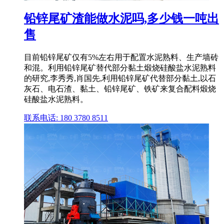
铅锌尾矿渣能做水泥吗,多少钱一吨出
售
目前铅锌尾矿仅有5%左右用于配置水泥熟料、生产墙砖
和混。利用铅锌尾矿替代部分黏土煅烧硅酸盐水泥熟料
的研究,李秀秀,肖国先,利用铅锌尾矿代替部分黏土,以石
灰石、电石渣、黏土、铅锌尾矿、铁矿来复合配料煅烧
硅酸盐水泥熟料。
联系电话: 180 3780 8511