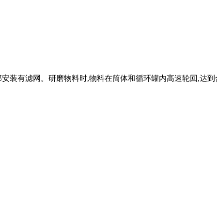
上部安装有滤网。研磨物料时,物料在筒体和循环罐内高速轮回,达到