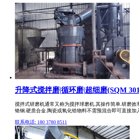
升降式搅拌磨|循环磨|超细磨(SQM 3015
搅拌式研磨机通常又称为搅拌球磨机.其操作简单.研磨效率
铬钢.硬质合金.陶瓷或氧化锆物料不需预混合即可直接加
联系电话: 180 3780 8511