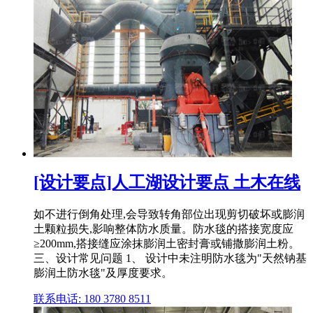
[设计要点]人工湖设计要点 土木在线
如不进行倒角处理,会导致转角部位出现剪切破坏或膨润
土颗粒损失,影响整体防水质量。防水毯的搭接宽度应
≥200mm,搭接缝应涂抹膨润土密封膏或铺撒膨润土粉。
三、设计常见问题 1、 设计中未注明防水毯为"天然钠基
膨润土防水毯"及厚度要求。
联系电话: 180 3780 8511