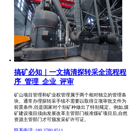
搞矿必知｜一文搞清探转采全流程程
序_管理_企业_评审
矿山项目管理和矿业权管理属于两个相对独立的管理条
块。通常办理探转采手续不需要以取得立项审批文件为
前置条件,但是国家对个别矿种做出了特别规定。例如,煤
矿建设项目须由发展改革主管部门核准煤矿项目后,自然
资源主管部门才可颁发采矿许可证。
联系电话: 180 3780 8511