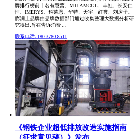
牌排行榜前十名有慧营、MTI AMCOL、丰虹、长安仁
恒、IMERYS、科莱恩、华特、天宇、红誉、刘房子。
膨润土品牌由品牌数据部门通过收集整理大数据分析研
究得出,旨在告诉消费 ...
联系电话: 180 3780 8511
《钢铁企业超低排放改造实施指南
（征求意见稿）》发布