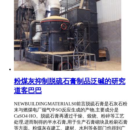
粉煤灰抑制脱硫石膏制品泛碱的研究
道客巴巴
NEWBUILDINGMATERIALS0前言脱硫石膏是石灰石粉
末与燃煤电厂烟气中SO反应生成的产物,主要成分是
CaSO4·HO。脱硫石膏再通过干燥、煅烧、粉碎等工艺
处理,进而制得的半水石膏,用于生产石膏砌块及粉刷石膏
等方面。粉煤灰在建工、建材、水利等各部门也得到广