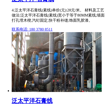
4.泛太平洋石膏线(素线)单价(元):28元/米。 材料及工艺
做法:泛太平洋石膏线(素线)宽小于等于80MM素线;墙面
打孔埋木楔,汽钉固定,快干粉补缝;饰面乳胶漆。
联系电话: 180 3780 8511
泛太平洋石膏线