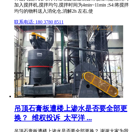
加入搅拌机,搅拌均匀,搅拌时间为4min~11min ;S4:将搅拌
均匀的物料送入消化仓,消解2h 左右,使
联系电话: 180 3780 8511
吊顶石膏板遭楼上渗水是否要全部更
换？_维权投诉_太平洋 ...
吊顶石膏板遭楼上渗水是否要全部更换？,谢谢大家为我