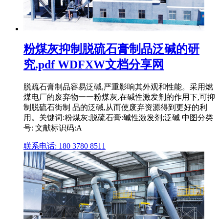
粉煤灰抑制脱硫石膏制品泛碱的研
究.pdf WDFXW文档分享网
脱疏石膏制品容易泛碱,严重影响其外观和性能。采用燃
煤电厂的废弃物一一粉煤灰,在碱性激发剂的作用下,可抑
制脱硫石街制 品的泛碱,从而使废弃资源得到更好的利
用。关键词:粉煤灰;脱硫石膏:碱性激发剂;泛碱 中图分类
号: 文献标识码:A
联系电话: 180 3780 8511