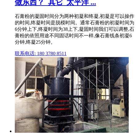
做东西？_其它_太平洋 ...
石膏粉的凝固时间分为两种初凝和终凝,初凝是可以操作
的时间,终凝时间是脱模时间。通常石膏粉的初凝时间为
6分钟上下,终凝时间为38上下,凝固时间我们可以调整,石
膏粉的依照用途不同固话时间不一样,像石膏线条初凝6
分钟,终凝25分钟。
联系电话: 180 3780 8511