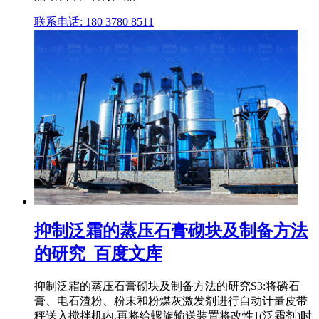
联系电话: 180 3780 8511
抑制泛霜的蒸压石膏砌块及制备方法
的研究_百度文库
抑制泛霜的蒸压石膏砌块及制备方法的研究S3:将磷石
膏、电石渣粉、粉末和粉煤灰激发剂进行自动计量皮带
秤送入搅拌机内,再将给螺旋输送装置将改性1(泛霜剂)时