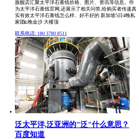
旗舰店汇聚太平洋石膏线价格、图片、资讯等信息。作
为太平洋石膏线官网,还展示了相关问答,给购买者传递真
实有效太平洋石膏线怎么样、好不好的 新加坡5日4晚私
家团ܧ晚金沙 大楼顶
联系电话: 180 3780 8511
泛太平洋,泛亚洲的"泛"什么意思？
百度知道