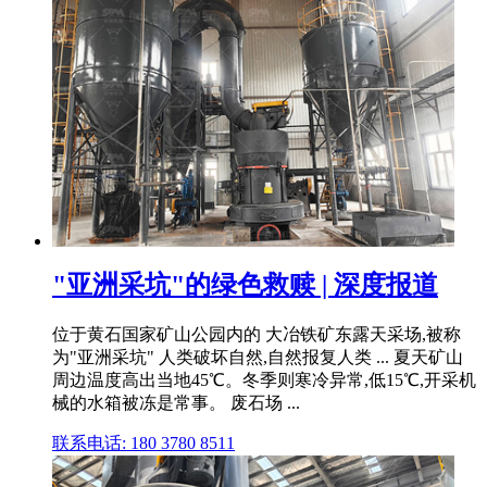
"亚洲采坑"的绿色救赎 | 深度报道
位于黄石国家矿山公园内的 大冶铁矿东露天采场,被称
为"亚洲采坑" 人类破坏自然,自然报复人类 ... 夏天矿山
周边温度高出当地45℃。冬季则寒冷异常,低15℃,开采机
械的水箱被冻是常事。 废石场 ...
联系电话: 180 3780 8511