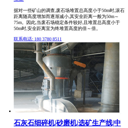
据对一些矿山的调查,废石场堆置总高度小于50m时,滚石
距离随高度增加而逐渐减小,其安全距离一般为50m～
75m。因此,当废石场稳定条件较好,且堆置总高度小于
50m时,安全距离宜为终堆置高度的倍～倍。
联系电话: 180 3780 8511
石灰石细碎机|砂磨机|选矿生产线|中