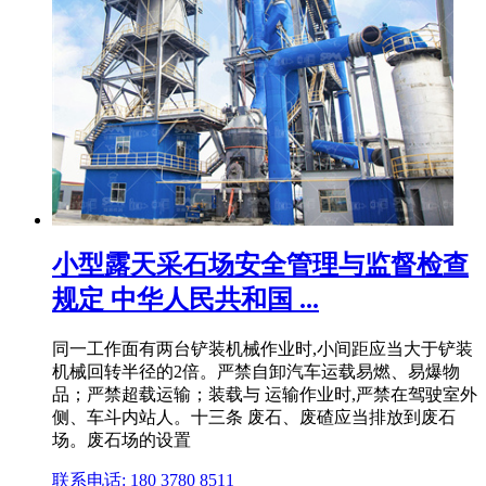
小型露天采石场安全管理与监督检查
规定 中华人民共和国 ...
同一工作面有两台铲装机械作业时,小间距应当大于铲装
机械回转半径的2倍。严禁自卸汽车运载易燃、易爆物
品；严禁超载运输；装载与 运输作业时,严禁在驾驶室外
侧、车斗内站人。十三条 废石、废碴应当排放到废石
场。废石场的设置
联系电话: 180 3780 8511