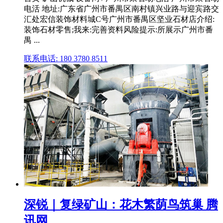
电活 地址:广东省广州市番禺区南村镇兴业路与迎宾路交
汇处宏信装饰材料城C号广州市番禺区坚业石材店介绍:
装饰石材零售;我来:完善资料风险提示:所展示广州市番
禺 ...
联系电话: 180 3780 8511
深锐｜复绿矿山：花木繁荫鸟筑巢 腾
讯网