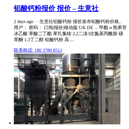
铝酸钙粉报价 报价 – 生意社
2 days ago · 生意社铝酸钙粉 报价发布铝酸钙粉价格。
用户： 密码： 订阅|报价|移动版 UK DE ... 甲酯 α 熊果苷
冰乙酸 草酸二丁酯 苯扎氯铵 2,2二溴3次氮基丙酰胺 磺
草酮 1,3丁二醇 铝酸钙粉 高 ...
联系电话: 180 3780 8511