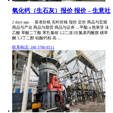
氧化钙（生石灰）报价 报价 – 生意社
2 days ago · 基准价格 实时价格 报价 定价 商品与宏观
商品与产业 商品与期货 商品与证券 ... 甲酯 α 熊果苷 冰
乙酸 草酸二丁酯 苯扎氯铵 2,2二溴3次氮基丙酰胺 磺草
酮 1,3丁二醇 铝酸钙粉 高 ...
联系电话: 180 3780 8511