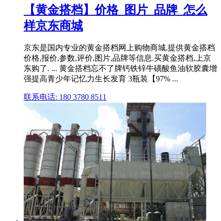
【黄金搭档】价格_图片_品牌_怎么
样京东商城
京东是国内专业的黄金搭档网上购物商城,提供黄金搭档
价格,报价,参数,评价,图片,品牌等信息.买黄金搭档,上京
东购了. ... 黄金搭档忘不了牌钙铁锌牛磺酸鱼油软胶囊增
强提高青少年记忆力生长发育 3瓶装【97% ...
联系电话: 180 3780 8511