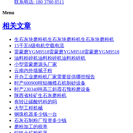
联系电话: 180 3780 8511
Menu
相关文章
生石灰块磨粉机生石灰块磨粉机生石灰块磨粉机
15千瓦6级电机空载电流
雷蒙磨YGM9518雷蒙磨YGM9518雷蒙磨YGM9518
油料粉碎机油料粉碎机油料粉碎机
小型雷蒙磨源头厂家
云南内外墙腻子粉
开办工业磨粉机厂家需要提供哪些报告
时产600900吨钴橄榄石机制砂设备
时产230340吨高三斜霞石预粉磨设备
陕西省桂矿生石灰磨粉机
有转让碳酸钙科的吗
大型工程机械
钢珠机器多少钱一台
石灰石制粉厂投资多少钱
磨粉加工的税率
铝钒土矿粉机器