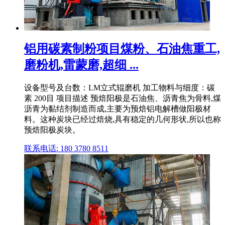
铝用碳素制粉项目煤粉、石油焦重工,
磨粉机,雷蒙磨,超细 ...
设备型号及台数：LM立式辊磨机 加工物料与细度：碳
素 200目 项目描述 预焙阳极是石油焦、沥青焦为骨料,煤
沥青为黏结剂制造而成,主要为预焙铝电解槽做阳极材
料。这种炭块已经过焙烧,具有稳定的几何形状,所以也称
预焙阳极炭块。
联系电话: 180 3780 8511