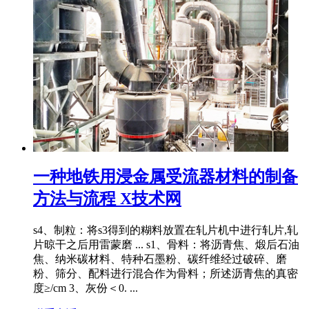
一种地铁用浸金属受流器材料的制备
方法与流程 X技术网
s4、制粒：将s3得到的糊料放置在轧片机中进行轧片,轧
片晾干之后用雷蒙磨 ... s1、骨料：将沥青焦、煅后石油
焦、纳米碳材料、特种石墨粉、碳纤维经过破碎、磨
粉、筛分、配料进行混合作为骨料；所述沥青焦的真密
度≥/cm 3、灰份＜0. ...