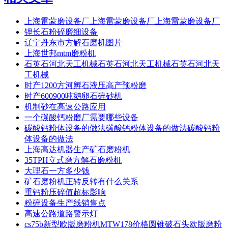
上海雷蒙磨设备厂上海雷蒙磨设备厂上海雷蒙磨设备厂
锂长石粉碎磨细设备
辽宁丹东市方解石磨机图片
上海世邦mtm磨粉机
石英石河北天工机械石英石河北天工机械石英石河北天
工机械
时产1200方河孵石液压高产预粉磨
时产600900吨鹅卵石碎砂机
机制砂在高速公路应用
一个碳酸钙粉磨厂需要哪些设备
碳酸钙粉体设备的做法碳酸钙粉体设备的做法碳酸钙粉
体设备的做法
上海高达机器生产矿石磨粉机
35TPH立式磨方解石磨粉机
大理石一方多少钱
矿石磨粉机正转反转有什么关系
重钙粉压碎值超标影响
粉碎设备生产线销售点
高速公路道路警示灯
cs75b新型欧版磨粉机MTW178价格圆锥破石头欧版磨粉