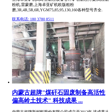
粉机,雷蒙磨,上海卓亚矿机欧版粗粉
磨,3R,4R,5R,6R,YGM75,85,95,130,160各种型号齐全.
联系电话: 180 3780 8511
内蒙古超牌"煤矸石固废制备高活性
偏高岭土技术" 科技成果 ...
内蒙古超牌新材料股份有限公司成立于2012年,该成果从