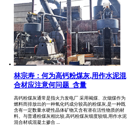
林宗寿：何为高钙粉煤灰,用作水泥混
合材应注意何问题_含量
高钙粉煤灰通常是指火力发电厂 采用褐煤、次烟煤作为
燃料而排放出的一种氧化钙成分较高的粉煤灰,是一种既
含有一定数量水硬性晶体矿物又含有潜在活性物质的材
料。与普通粉煤灰相比较,高钙粉煤灰细度较细,用作水泥
混合材或混凝土掺合 ...