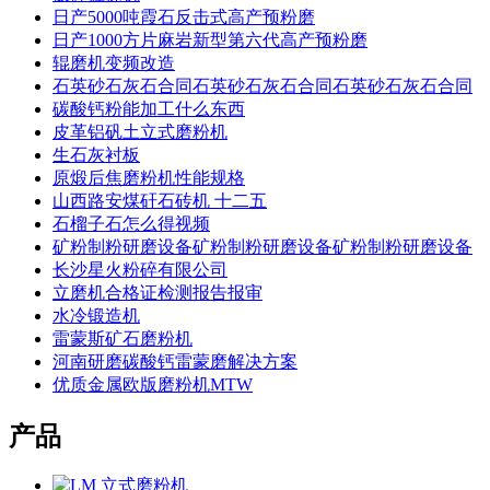
日产5000吨霞石反击式高产预粉磨
日产1000方片麻岩新型第六代高产预粉磨
辊磨机变频改造
石英砂石灰石合同石英砂石灰石合同石英砂石灰石合同
碳酸钙粉能加工什么东西
皮革铝矾土立式磨粉机
生石灰衬板
原煅后焦磨粉机性能规格
山西路安煤矸石砖机 十二五
石榴子石怎么得视频
矿粉制粉研磨设备矿粉制粉研磨设备矿粉制粉研磨设备
长沙星火粉碎有限公司
立磨机合格证检测报告报审
水冷锻造机
雷蒙斯矿石磨粉机
河南研磨碳酸钙雷蒙磨解决方案
优质金属欧版磨粉机MTW
产品