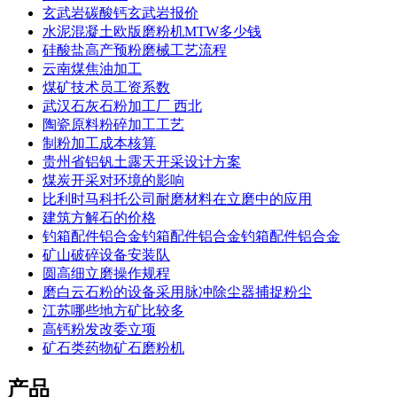
玄武岩碳酸钙玄武岩报价
水泥混凝土欧版磨粉机MTW多少钱
硅酸盐高产预粉磨械工艺流程
云南煤焦油加工
煤矿技术员工资系数
武汉石灰石粉加工厂 西北
陶瓷原料粉碎加工工艺
制粉加工成本核算
贵州省铝钒土露天开采设计方案
煤炭开采对环境的影响
比利时马科托公司耐磨材料在立磨中的应用
建筑方解石的价格
钓箱配件铝合金钓箱配件铝合金钓箱配件铝合金
矿山破碎设备安装队
圆高细立磨操作规程
磨白云石粉的设备采用脉冲除尘器捕捉粉尘
江苏哪些地方矿比较多
高钙粉发改委立项
矿石类药物矿石磨粉机
产品