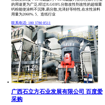
的用途更为广泛,经过JLG03FL分散改性剂改性的超细重
钙粉能使涂料不沉降,易分散,光泽好等特性,在水性涂料
用量为2060%. 5、造纸行业
联系电话: 180 3780 8511
广西石立方石业发展有限公司 百度爱
采购