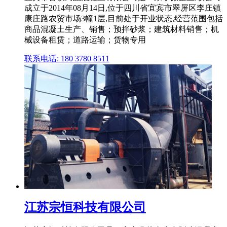
成立于2014年08月14日,位于四川省宜宾市翠屏区李庄镇
康庄路农贸市场3幢1层,目前处于开业状态,经营范围包括
商品混凝土生产、销售；预拌砂浆；建筑材料销售；机
械设备租赁；道路运输；货物专用
联系电话: 180 3780 8511
江苏宗恒科技有限公司