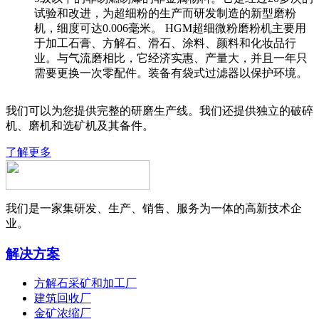
试验和改进，为超细粉的生产而研发制造的新型磨粉
机，细度可达0.006毫米。 HGM超细微粉磨粉机主要用
于加工石膏、方解石、滑石、涂料、颜料和化妆品行
业。与气流磨相比，它经济实惠、产量大，并且一年只
需要更换一次零配件。装备有袋式过滤器以保护环境。
我们可以为您提供完整的研磨生产线。我们还提供独立的破碎
机、磨机和选矿机及其备件。
了解更多
我们是一家集研发、生产、销售、服务为一体的高新技术企
业。
解决方案
方解石采矿和加工厂
建筑回收厂
金矿浓缩厂