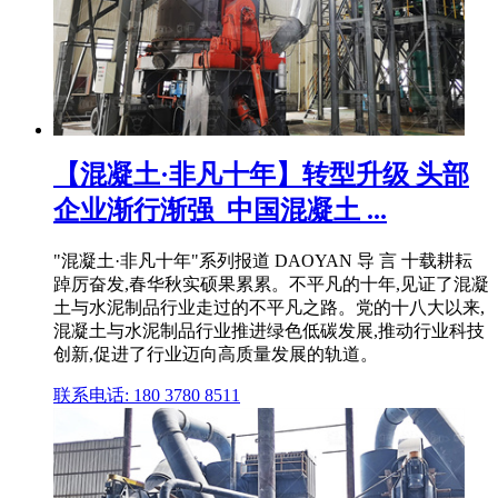
【混凝土·非凡十年】转型升级 头部
企业渐行渐强_中国混凝土 ...
"混凝土·非凡十年"系列报道 DAOYAN 导 言 十载耕耘
踔厉奋发,春华秋实硕果累累。不平凡的十年,见证了混凝
土与水泥制品行业走过的不平凡之路。党的十八大以来,
混凝土与水泥制品行业推进绿色低碳发展,推动行业科技
创新,促进了行业迈向高质量发展的轨道。
联系电话: 180 3780 8511