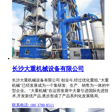
长沙大重机械设备有限公司
长沙大重机械设备有限公司 创业今,经过优化重组,"大重
机械"已经发展成为一个集研发、生产、销售为一体的中
型企业。 "大重机械"在运营发展中大量引进国际先进技
术,开发新优产品,逐步形成了产品系列化发展格局。
联系电话: 180 3780 8511