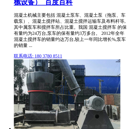
械设备）_百度百科
混凝土机械主要包括 混凝土泵车、混凝土泵（拖泵、车
载泵）、混凝土搅拌站、混凝土搅拌运输车及布料杆等,
其中属泵车和搅拌车所占比重。我国 混凝土搅拌车 的保
有量约为24万台,泵车的保有量约3万多台。 2012年全年
混凝土搅拌车的销量约达万台,较上一年同比增长%,泵车
的销量 ...
联系电话: 180 3780 8511