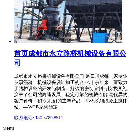
首页成都市永立路桥机械设备有限公
司
成都市永立路桥机械设备有限公司,是四川成都一家专业
从事混凝土机械设备设计加工的企业,十余年来一直致力
于路桥设备的开发与制造！持续的密切管制与技术投入,
换来了公司的高速发展、稳定可靠的机械性能,与优异的
客户评价！如今,我们的主导产品—HZS系列混凝土搅拌
站、—WCB系列稳定 ...
联系电话: 180 3780 8511
Menu