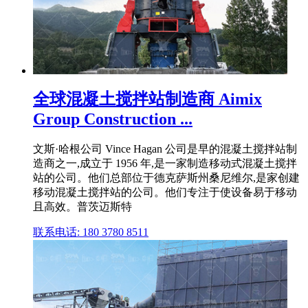
全球混凝土搅拌站制造商 Aimix
Group Construction ...
文斯·哈根公司 Vince Hagan 公司是早的混凝土搅拌站制
造商之一,成立于 1956 年,是一家制造移动式混凝土搅拌
站的公司。他们总部位于德克萨斯州桑尼维尔,是家创建
移动混凝土搅拌站的公司。他们专注于使设备易于移动
且高效。普茨迈斯特
联系电话: 180 3780 8511