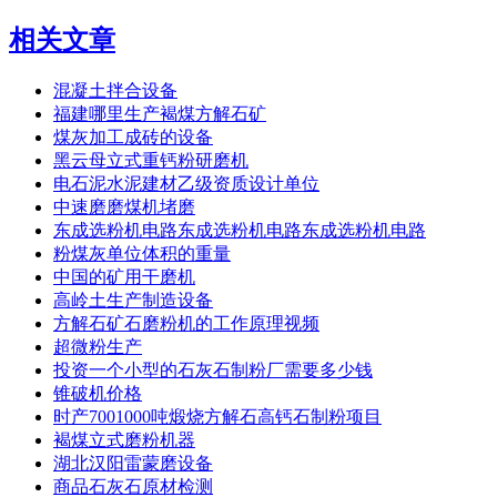
相关文章
混凝土拌合设备
福建哪里生产褐煤方解石矿
煤灰加工成砖的设备
黑云母立式重钙粉研磨机
电石泥水泥建材乙级资质设计单位
中速磨磨煤机堵磨
东成选粉机电路东成选粉机电路东成选粉机电路
粉煤灰单位体积的重量
中国的矿用干磨机
高岭土生产制造设备
方解石矿石磨粉机的工作原理视频
超微粉生产
投资一个小型的石灰石制粉厂需要多少钱
锥破机价格
时产7001000吨煅烧方解石高钙石制粉项目
褐煤立式磨粉机器
湖北汉阳雷蒙磨设备
商品石灰石原材检测