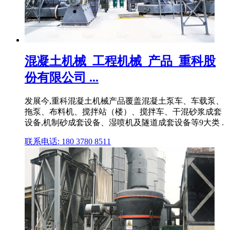
混凝土机械_工程机械_产品_重科股
份有限公司 ...
发展今,重科混凝土机械产品覆盖混凝土泵车、车载泵、
拖泵、布料机、搅拌站（楼）、搅拌车、干混砂浆成套
设备,机制砂成套设备、湿喷机及隧道成套设备等9大类 .
联系电话: 180 3780 8511