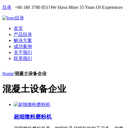
目录
+86 180 3780 8511
We Hava More 35 Years Of Expeiences
目录
首页
产品目录
解决方案
成功案例
关于我们
联系我们
Home
/
混凝土设备企业
混凝土设备企业
超细微粉磨粉机