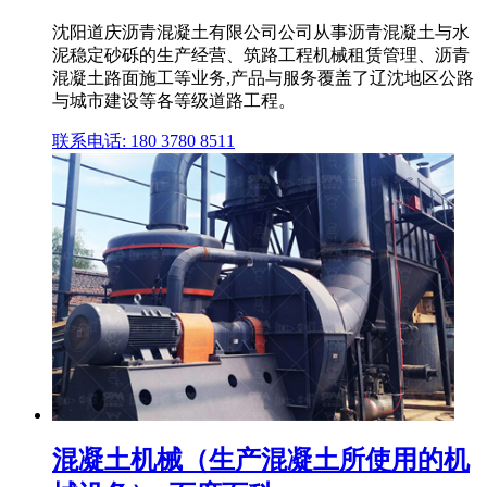
沈阳道庆沥青混凝土有限公司公司从事沥青混凝土与水
泥稳定砂砾的生产经营、筑路工程机械租赁管理、沥青
混凝土路面施工等业务,产品与服务覆盖了辽沈地区公路
与城市建设等各等级道路工程。
联系电话: 180 3780 8511
混凝土机械（生产混凝土所使用的机