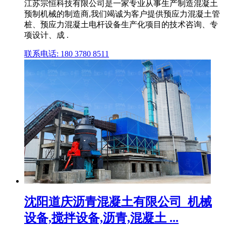
江苏宗恒科技有限公司是一家专业从事生产制造混凝土
预制机械的制造商,我们竭诚为客户提供预应力混凝土管
桩、预应力混凝土电杆设备生产化项目的技术咨询、专
项设计、成 .
联系电话: 180 3780 8511
沈阳道庆沥青混凝土有限公司_机械
设备,搅拌设备,沥青,混凝土 ...