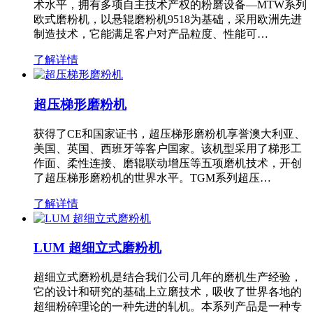
术水平，拥有多项自主技术产权的粉磨设备—MTW系列
欧式磨粉机，以悬辊磨粉机9518为基础，采用欧洲先进
制造技术，它能满足客户对产品粒度、性能可…
了解详情
超压梯形磨粉机
获得了CE和国家证书，超压梯形磨粉机享誉澳大利亚、
美国、英国、西班牙等客户国家。该机型采用了梯形工
作面、柔性连接、磨辊联动增压等五项磨机技术，开创
了超压梯形磨粉机的世界水平。TGM系列超压…
了解详情
LUM 超细立式磨粉机
超细立式磨粉机是结合我们公司几年的磨机生产经验，
它的设计和研究的基础上立磨技术，吸收了世界各地的
超细粉碎理论的一种先进的轧机。本系列产品是一种专