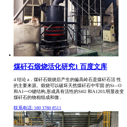
煤矸石煅烧活化研究1 百度文库
4 结论 a．煤矸石煅烧后产生的偏高岭石是煤矸石活 性
的主要来源。煅烧可以破坏天然煤矸石中牢固 的Si—O
和A1一O键结构,形成具有活性的Si02 和A1203,明显改变
煤矸石的物相组成和微 .
联系电话: 180 3780 8511