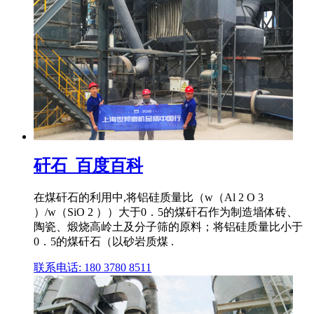
矸石_百度百科
在煤矸石的利用中,将铝硅质量比（w（Al 2 O 3
）/w（SiO 2 ））大于0．5的煤矸石作为制造墙体砖、
陶瓷、煅烧高岭土及分子筛的原料；将铝硅质量比小于
0．5的煤矸石（以砂岩质煤 .
联系电话: 180 3780 8511