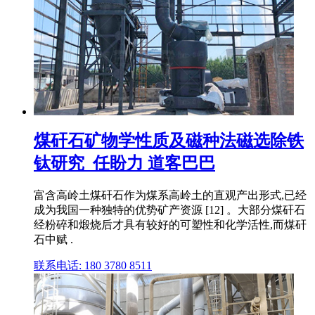
煤矸石矿物学性质及磁种法磁选除铁
钛研究_任盼力 道客巴巴
富含高岭土煤矸石作为煤系高岭土的直观产出形式,已经
成为我国一种独特的优势矿产资源 [12] 。大部分煤矸石
经粉碎和煅烧后才具有较好的可塑性和化学活性,而煤矸
石中赋 .
联系电话: 180 3780 8511