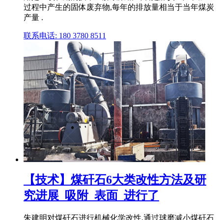
过程中产生的固体废弃物,每年的排放量相当于当年煤炭
产量 .
联系电话: 180 3780 8511
【技术】煤矸石6大类改性方法及研
究进展_吸附_表面_进行了
朱建明对煤矸石进行机械化学改性,通过球磨减小煤矸石