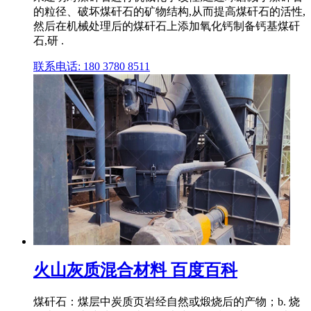
的粒径、破坏煤矸石的矿物结构,从而提高煤矸石的活性,
然后在机械处理后的煤矸石上添加氧化钙制备钙基煤矸
石,研 .
联系电话: 180 3780 8511
火山灰质混合材料 百度百科
煤矸石：煤层中炭质页岩经自然或煅烧后的产物；b. 烧