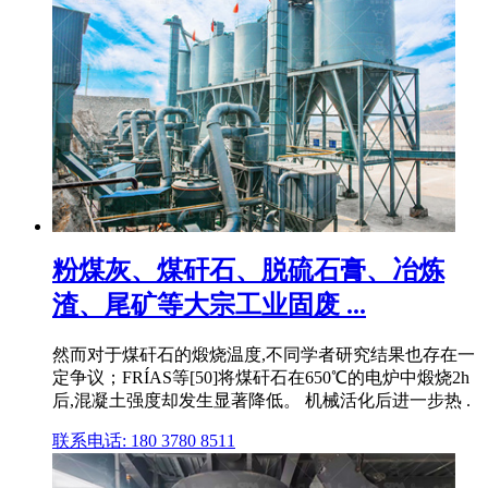
粉煤灰、煤矸石、脱硫石膏、冶炼
渣、尾矿等大宗工业固废 ...
然而对于煤矸石的煅烧温度,不同学者研究结果也存在一
定争议；FRÍAS等[50]将煤矸石在650℃的电炉中煅烧2h
后,混凝土强度却发生显著降低。 机械活化后进一步热 .
联系电话: 180 3780 8511