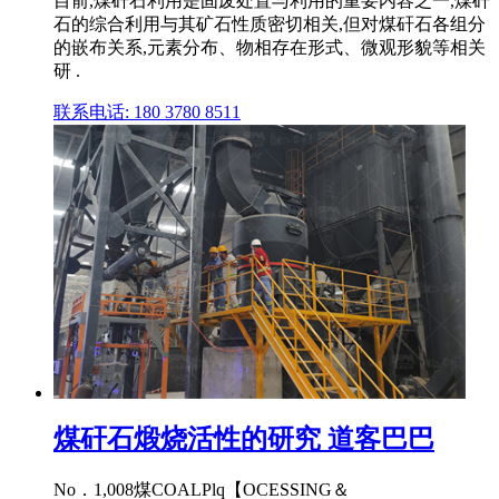
目前,煤矸石利用是固废处置与利用的重要内容之一,煤矸
石的综合利用与其矿石性质密切相关,但对煤矸石各组分
的嵌布关系,元素分布、物相存在形式、微观形貌等相关
研 .
联系电话: 180 3780 8511
煤矸石煅烧活性的研究 道客巴巴
No．1,008煤COALPlq【OCESSING＆