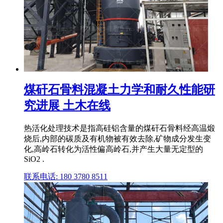
煤矸石骨料混凝土力学和耐久性能研
究进展 土木在线
热活化处理技术是指高硅铝含量的煤矸石骨料经高温煅
烧后,内部的碳质及有机物被有效去除,矿物成分发生变
化,高岭石转化为活性偏高岭石,并产生大量无定型的
SiO2 .
联系电话: 180 3780 8511