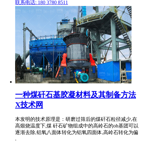
联系电话: 180 3780 8511
一种煤矸石基胶凝材料及其制备方法
X技术网
本发明的技术原理是：研磨过筛后的煤矸石粒径减少,在
高煅烧温度下,煤 矸石矿物组成中的高岭石的oh基团可以
逐渐去除,铝氧八面体转化为铝氧四面体,高岭石转化为偏
.