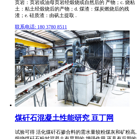
页岩：页岩或油母页岩经煅烧或自然后的 产物；c. 烧粘
土：粘土经煅烧后的产物；d. 煤渣：煤炭燃烧后的残
渣；e. 硅质渣：由矾土提取 .
联系电话: 180 3780 8511
煤矸石混凝土性能研究 豆丁网
试验可得 活化煤矸石掺合料的需水量较粉煤灰和矿粉高,
煅烧煤矸石粉对混凝土有早期的 增强作用,丏具有后期的