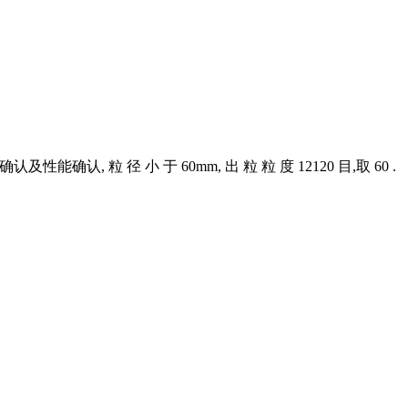
 径 小 于 60mm, 出 粒 粒 度 12120 目,取 60 .