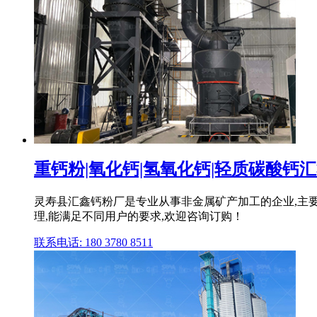
重钙粉|氧化钙|氢氧化钙|轻质碳酸钙
灵寿县汇鑫钙粉厂是专业从事非金属矿产加工的企业,主要有
理,能满足不同用户的要求,欢迎咨询订购！
联系电话: 180 3780 8511