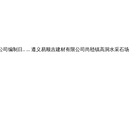
编制日.. ... 遵义易顺吉建材有限公司尚嵇镇高洞水采石场