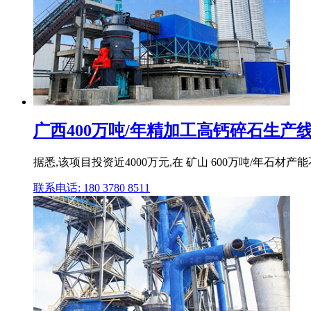
广西400万吨/年精加工高钙碎石生产线顺
据悉,该项目投资近4000万元,在 矿山 600万吨/年石
联系电话: 180 3780 8511