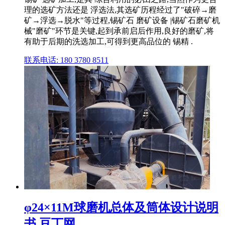
理的选矿方法还是 浮选法,其选矿历程经过了"破碎→磨
矿→浮选→脱水"等过程,锡矿石 磨矿设备 |锡矿石磨矿机
械"磨矿"环节是关键,起到承前启后作用,良好的磨矿,将
有助于后期的洗选加工,可得到更高品位的 锡精 .
联系电话: 180 3780 8511
φ24×11M球磨机总体及筒体设计说明
书 豆丁网