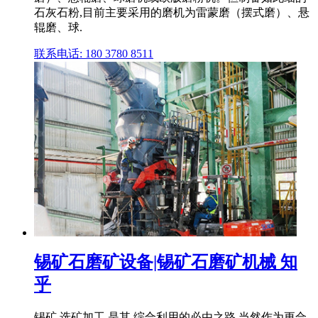
石灰石粉,目前主要采用的磨机为雷蒙磨（摆式磨）、悬
辊磨、球.
联系电话: 180 3780 8511
锡矿石磨矿设备|锡矿石磨矿机械 知
乎
锡矿 选矿加工,是其 综合利用的必由之路,当然作为更合