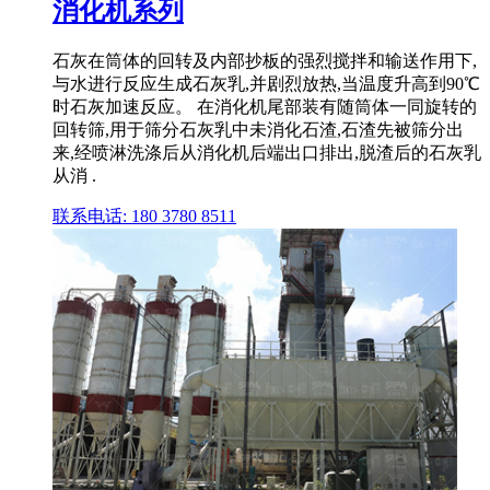
消化机系列
石灰在筒体的回转及内部抄板的强烈搅拌和输送作用下,
与水进行反应生成石灰乳,并剧烈放热,当温度升高到90℃
时石灰加速反应。 在消化机尾部装有随筒体一同旋转的
回转筛,用于筛分石灰乳中未消化石渣,石渣先被筛分出
来,经喷淋洗涤后从消化机后端出口排出,脱渣后的石灰乳
从消 .
联系电话: 180 3780 8511