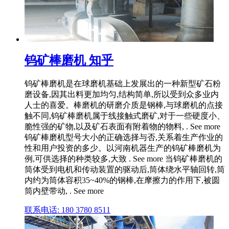
钨矿棒磨机 知乎
钨矿棒磨机是在球磨机基础上发展出的一种新型矿石粉
磨设备,因其出料更加均匀,结构简单,所以受到众多业内
人士的喜爱。棒磨机的研磨介质是钢棒,与球磨机的点接
触不同,钨矿棒磨机属于线接触式磨矿,对于一些硬度小、
脆性强的矿物,以及矿石表面有附着物的物料, . See more
钨矿棒磨机型号大小的正确选择与否,关系着生产作业的
性和用户投资的多少。以河南机器生产的钨矿棒磨机为
例,可供选择的种类较多,大致 . See more 当钨矿棒磨机的
筒体受到电机和传动装置的驱动后,筒体绕水平轴回转,筒
内约为筒体容积35~40%的钢棒,在摩擦力的作用下,被圆
筒内壁带动, . See more
联系电话: 180 3780 8511