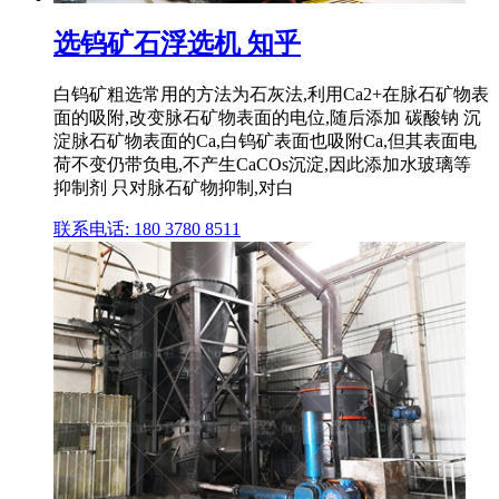
选钨矿石浮选机 知乎
白钨矿粗选常用的方法为石灰法,利用Ca2+在脉石矿物表
面的吸附,改变脉石矿物表面的电位,随后添加 碳酸钠 沉
淀脉石矿物表面的Ca,白钨矿表面也吸附Ca,但其表面电
荷不变仍带负电,不产生CaCOs沉淀,因此添加水玻璃等
抑制剂 只对脉石矿物抑制,对白
联系电话: 180 3780 8511