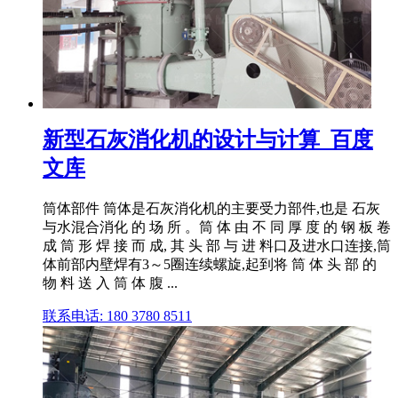
新型石灰消化机的设计与计算_百度
文库
筒体部件 筒体是石灰消化机的主要受力部件,也是 石灰
与水混合消化 的 场 所 。筒 体 由 不 同 厚 度 的 钢 板 卷
成 筒 形 焊 接 而 成, 其 头 部 与 进 料口及进水口连接,筒
体前部内壁焊有3～5圈连续螺旋,起到将 筒 体 头 部 的
物 料 送 入 筒 体 腹 ...
联系电话: 180 3780 8511