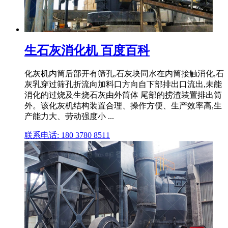
生石灰消化机 百度百科
化灰机内筒后部开有筛孔,石灰块同水在内筒接触消化,石
灰乳穿过筛孔折流向加料口方向自下部排出口流出,未能
消化的过烧及生烧石灰由外筒体 尾部的捞渣装置排出筒
外。该化灰机结构装置合理、操作方便、生产效率高,生
产能力大、劳动强度小 ...
联系电话: 180 3780 8511