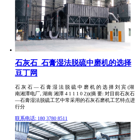
石灰石_石膏湿法脱硫中磨机的选择
豆丁网
石 灰 石 — 石 膏 湿 法 脱 硫 中 磨 机 的 选 择 刘 宾 (湖
南湘潭电厂, 湖南 湘潭 4 1 1 1 0 2))(摘 要: 对目前石灰石
—石膏湿法脱硫工艺中常采用的石灰石磨机工艺特点进
行分
联系电话: 180 3780 8511