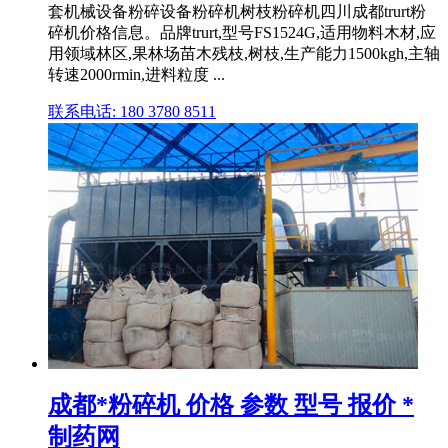
套机械设备粉碎设备粉碎机树枝粉碎机四川成都trurt粉
碎机价格信息。品牌trurt,型号FS1524G,适用物料木材,应
用领域林区,果林场苗木残枝,树枝,生产能力1500kgh,主轴
转速2000rmin,进料粒度 ...
联系电话: 180 3780 8511
成都*粉碎机 价格 参数 型号 报价 *
制药网