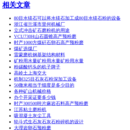
相关文章
80目水镁石可以将水镁石加工成80目水镁石粉的设备
浙江省兰溪市里何机械厂
立式冲击矿石磨粉机的用途
VCU730H山石圆锥高产预粉磨
时产1000方煤矸石卵石高产预粉磨
煤矿选煤厂
雷蒙磨机钢基架结构材料
矿粉用水量矿粉用水量矿粉用水量
粉碳酸钙头的机子牌子
高岭土上海交大
机制325目石灰石粉深加工设备
50微米相当于细度是多少目的
各种矿山机械价格
办个开采证要多少钱
时产300500吨片麻岩石料高产预粉磨
江苏粘土磨粉机
吸混凝土灰尘工具
轮斗式生石灰石灰石粉碎机的设计
大理岩卵石预粉磨