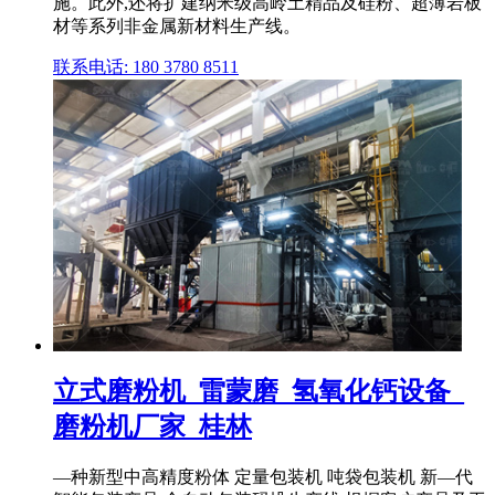
施。此外,还将扩建纳米级高岭土精品及硅粉、超薄岩板
材等系列非金属新材料生产线。
联系电话: 180 3780 8511
立式磨粉机_雷蒙磨_氢氧化钙设备_
磨粉机厂家_桂林
—种新型中高精度粉体 定量包装机 吨袋包装机 新—代