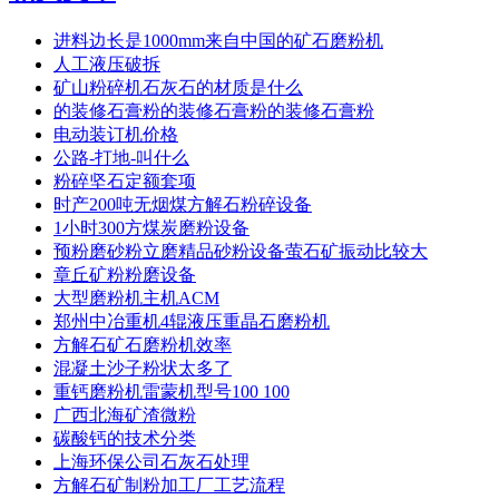
进料边长是1000mm来自中国的矿石磨粉机
人工液压破拆
矿山粉碎机石灰石的材质是什么
的装修石膏粉的装修石膏粉的装修石膏粉
电动装订机价格
公路-打地-叫什么
粉碎坚石定额套项
时产200吨无烟煤方解石粉碎设备
1小时300方煤炭磨粉设备
预粉磨砂粉立磨精品砂粉设备萤石矿振动比较大
章丘矿粉粉磨设备
大型磨粉机主机ACM
郑州中冶重机4辊液压重晶石磨粉机
方解石矿石磨粉机效率
混凝土沙子粉状太多了
重钙磨粉机雷蒙机型号100 100
广西北海矿渣微粉
碳酸钙的技术分类
上海环保公司石灰石处理
方解石矿制粉加工厂工艺流程