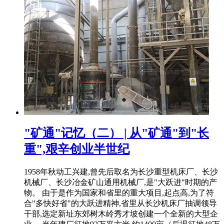
"矿通"记忆（二） | 从"矿通"到"长
重",艰辛创业半世纪
1958年秋动工兴建,曾先后取名为长沙重型机床厂、长沙
机械厂、长沙冶金矿山通用机械厂,是"大跃进"时期的产
物。 由于是作为国家和省里的重大项目,起点高,为了符
合"多快好省"的大跃进精神,省里从长沙机床厂抽调领导
干部,选定新址东郊树木岭秀才坡创建一个全新的大型企