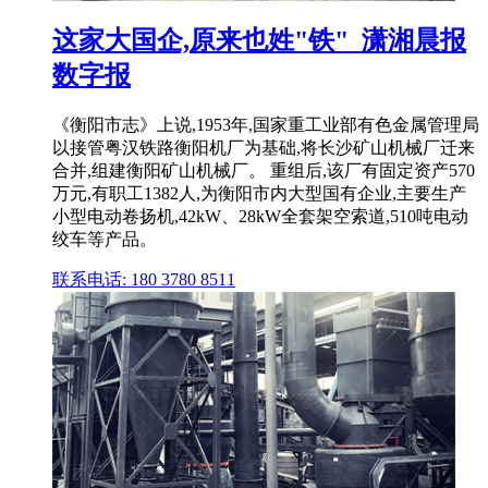
这家大国企,原来也姓"铁"_潇湘晨报
数字报
《衡阳市志》上说,1953年,国家重工业部有色金属管理局
以接管粤汉铁路衡阳机厂为基础,将长沙矿山机械厂迁来
合并,组建衡阳矿山机械厂。 重组后,该厂有固定资产570
万元,有职工1382人,为衡阳市内大型国有企业,主要生产
小型电动卷扬机,42kW、28kW全套架空索道,510吨电动
绞车等产品。
联系电话: 180 3780 8511