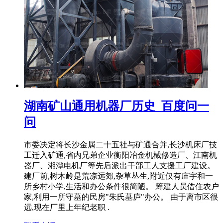
湖南矿山通用机器厂历史_百度问一
问
市委决定将长沙金属二十五社与矿通合并,长沙机床厂技
工迁入矿通,省内兄弟企业衡阳冶金机械修造厂、江南机
器厂、湘潭电机厂等先后派出干部工人支援工厂建设。
建厂前,树木岭是荒凉远郊,杂草丛生,附近仅有庙宇和一
所乡村小学,生活和办公条件很简陋。 筹建人员借住农户
家,利用一所守墓的民房"朱氏墓庐"办公。 由于离市区很
远,现在厂里上年纪老职 .