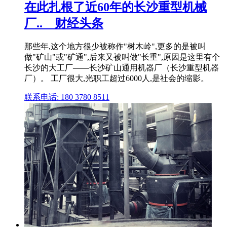
在此扎根了近60年的长沙重型机械
厂..__财经头条
那些年,这个地方很少被称作"树木岭",更多的是被叫
做"矿山"或"矿通",后来又被叫做"长重",原因是这里有个
长沙的大工厂——长沙矿山通用机器厂（长沙重型机器
厂）。 工厂很大,光职工超过6000人,是社会的缩影。
联系电话: 180 3780 8511