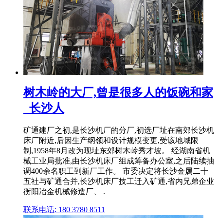
树木岭的大厂,曾是很多人的饭碗和家
_长沙人
矿通建厂之初,是长沙机厂的分厂,初选厂址在南郊长沙机
床厂附近,后因生产纲领和设计规模变更,受该地域限
制,1958年8月改为现址东郊树木岭秀才坡。 经湖南省机
械工业局批准,由长沙机床厂组成筹备办公室,之后陆续抽
调400余名职工到新厂工作。 市委决定将长沙金属二十
五社与矿通合并,长沙机床厂技工迁入矿通,省内兄弟企业
衡阳冶金机械修造厂、 .
联系电话: 180 3780 8511