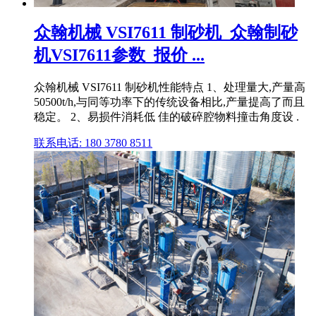
众翰机械 VSI7611 制砂机_众翰制砂
机VSI7611参数_报价 ...
众翰机械 VSI7611 制砂机性能特点 1、处理量大,产量高
50500t/h,与同等功率下的传统设备相比,产量提高了而且
稳定。 2、易损件消耗低 佳的破碎腔物料撞击角度设 .
联系电话: 180 3780 8511