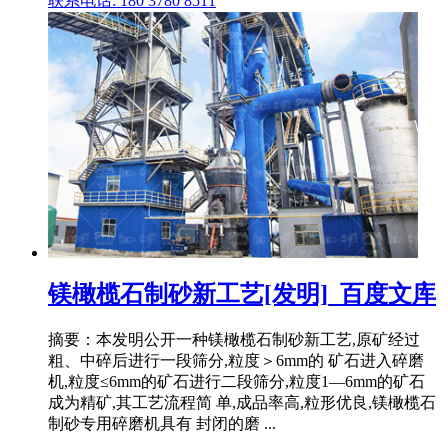
联系电话: 180 3780 8511
镁橄榄石制砂新工艺[发明]_百度文库
摘要：本发明公开一种镁橄榄石制砂新工艺,原矿经过
粗、中碎后进行一段筛分,粒度＞6mm的 矿石进入碎磨
机,粒度≤6mm的矿石进行二段筛分,粒度1—6mm的矿石
成为精矿,其工艺流程简 单,成品率高,粒形优良,镁橄榄石
制砂专用碎磨机具有 封闭的磨 ...