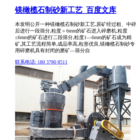
镁橄榄石制砂新工艺_百度文库
本发明公开一种镁橄榄石制砂新工艺,原矿经过粗、中碎
后进行一段筛分,粒度＞6mm的矿石进入碎磨机,粒度
≤6mm的矿石进行二段筛分,粒度1—6mm的矿石成为精
矿,其工艺流程简单,成品率高,粒形优良,镁橄榄石制砂专
用碎磨机具有封闭的磨矿—筛分自
联系电话: 180 3780 8511