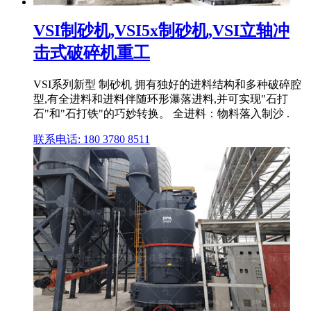
VSI制砂机,VSI5x制砂机,VSI立轴冲
击式破碎机重工
VSI系列新型 制砂机 拥有独好的进料结构和多种破碎腔
型,有全进料和进料伴随环形瀑落进料,并可实现"石打
石"和"石打铁"的巧妙转换。 全进料：物料落入制沙 .
联系电话: 180 3780 8511