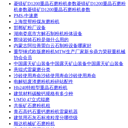
菱镁矿D1200重晶石磨粉机参数菱镁矿D1200重晶石磨粉
机参数菱镁矿D1200重晶石磨粉机参数
PMS-中速磨
上海世帮粉煤灰磨粉机
邯郸矿粉厂设备
湖南娄底市方解石制粉机粉体设备
辉绿岩铸石粉是做什么用的
内蒙古阿拉善盟白云石制粉设备哪家好
重型锤式欧版磨粉机MTW生产厂家新乡鼎力荣获重机械
协会会员
中国露天矿山装备中国露天矿山装备中国露天矿山装备
悬辊式雷蒙磨分类
沙砖使用寿命沙砖使用寿命沙砖使用寿命
电解铝废渣磨粉机粉碎站配件
Hb240特粗型重晶石磨粉机
建筑材料碳酸钙规格有多少种
UM50 47立式辊磨
共振矿石磨粉机租
青石高钙石重钙磨粉机雷蒙机器
建筑用石灰石标准粒度分哪些级
顺达机械矿石磨粉机