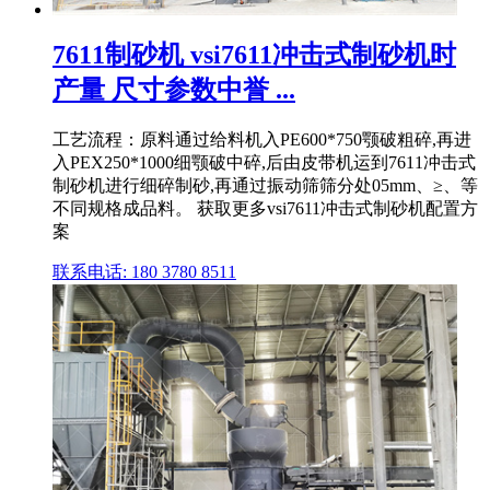
7611制砂机 vsi7611冲击式制砂机时
产量 尺寸参数中誉 ...
工艺流程：原料通过给料机入PE600*750颚破粗碎,再进
入PEX250*1000细颚破中碎,后由皮带机运到7611冲击式
制砂机进行细碎制砂,再通过振动筛筛分处05mm、≥、等
不同规格成品料。 获取更多vsi7611冲击式制砂机配置方
案
联系电话: 180 3780 8511