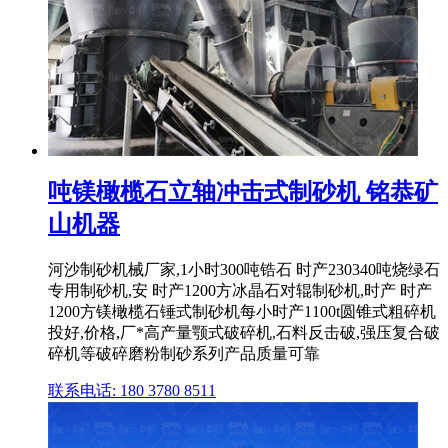
吨镁橄榄石立轴冲击式制砂机 铭恭矿
山机器
河沙制砂机械厂家,1小时300吨锆石 时产230340吨烧绿石
专用制砂机,安 时产1200方冰晶石对辊制砂机,时产 时产
1200方镁橄榄石锤式制砂机每小时产1100t圆锥式粗碎机
投好,价格,厂*高产量颚式破碎机,石料反击破,强压复合破
碎机等破碎磨粉制砂系列产品质量可靠
联系电话: 180 3780 8511