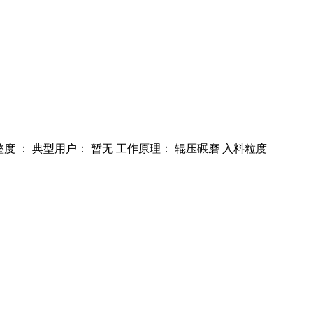
息完整度 ： 典型用户： 暂无 工作原理： 辊压碾磨 入料粒度