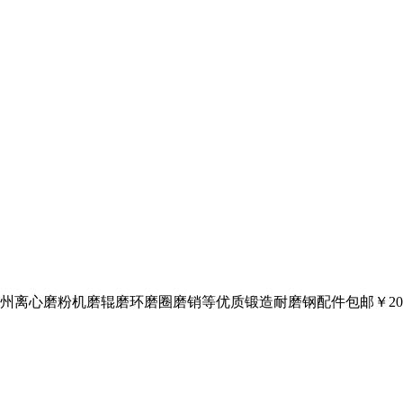
贵州离心磨粉机磨辊磨环磨圈磨销等优质锻造耐磨钢配件包邮￥2