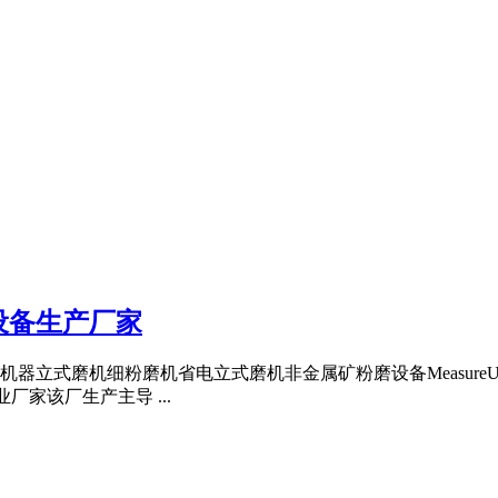
设备生产厂家
机细粉磨机省电立式磨机非金属矿粉磨设备MeasureUnit小起订0M
业厂家该厂生产主导 ...