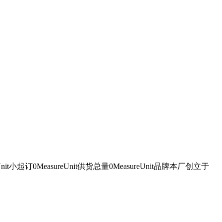
easureUnit供货总量0MeasureUnit品牌本厂创立于