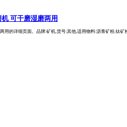
球磨机 可干磨湿磨两用
湿磨两用的详细页面。品牌:矿机,货号:其他,适用物料:沥青矿粉,钛