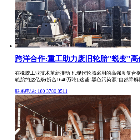
跨洋合作:重工助力废旧轮胎"蜕变"高值
在橡胶工业技术革新推动下,现代轮胎采用的高强度复合
轮胎约达亿条(折合1640万吨),这些"黑色污染源"自然降
联系电话: 180 3780 8511