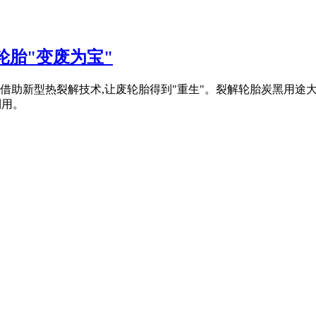
轮胎"变废为宝"
,借助新型热裂解技术,让废轮胎得到"重生"。裂解轮胎炭黑用途
利用。