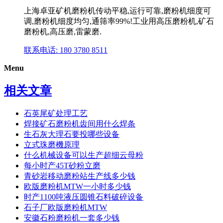
上海卓亚矿机磨粉机传动平稳,运行可靠,磨粉机细度可
调,磨粉机细度均匀,通筛率99%!工业用高压磨粉机,矿石
磨粉机,高压磨,雷蒙磨.
联系电话: 180 3780 8511
Menu
相关文章
石英尾矿处理工艺
焊接矿石磨粉机齿间用什么焊条
生石灰大理石要投哪些设备
立式珠磨機原理
什么机械设备可以生产超细云母粉
每小时产45T砂粉立磨
青砂岩移动磨粉站生产线多少钱
欧版磨粉机MTW一小时多少钱
时产1100吨液压圆锥石料破碎设备
石子厂欧版磨粉机MTW
安徽石粉磨粉机一套多少钱