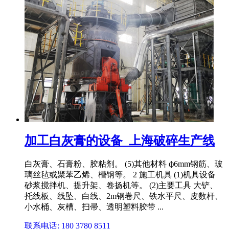
加工白灰膏的设备_上海破碎生产线
白灰膏、石膏粉、胶粘剂。 (5)其他材料 ф6mm钢筋、玻
璃丝毡或聚苯乙烯、槽钢等。 2 施工机具 (1)机具设备
砂浆搅拌机、提升架、卷扬机等。 (2)主要工具 大铲、
托线板、线坠、白线、2m钢卷尺、铁水平尺、皮数杆、
小水桶、灰槽、扫帚、透明塑料胶带 ...
联系电话: 180 3780 8511