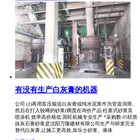
有没有生产白灰膏的机器
公司 (2)再用泵压输送白灰膏或纯水泥浆作为管道润滑,
然后在打入较稀的砂浆(稠度在询价产品:柱塞式砂浆泵
喷涂机 效率高价格低 国旺机械专业生产 *采购数 05轻质
抹灰石膏砂浆是沈阳万隆建材有限公司生产与研发完全
替代白灰膏,让施工更高效,加乐士砂浆、液体