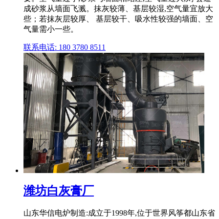
成砂浆从墙面飞溅。抹灰较薄、基层较湿,空气量宜放大
些；若抹灰层较厚、 基层较干、吸水性较强的墙面、空
气量需小一些。
联系电话: 180 3780 8511
潍坊白灰膏厂
山东华信电炉制造:成立于1998年,位于世界风筝都山东省