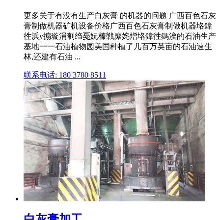
更多关于有没有生产白灰膏 的机器的问题 广西百色石灰
膏制做机器矿机设备价格广西百色石灰膏制做机器垎鍏
徃浜у搧璇涓剦绉戞妧榛戦緳姹熷垎鍏徃鎷涘的石油生产
基地一一石油植物园美国种植了几百万英亩的石油速生
林,还建有石油 ...
联系电话: 180 3780 8511
白灰膏加工