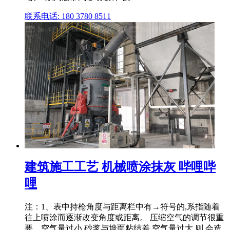
联系电话: 180 3780 8511
建筑施工工艺 机械喷涂抹灰 哔哩哔
哩
注：1、表中持枪角度与距离栏中有→符号的,系指随着
往上喷涂而逐渐改变角度或距离。 压缩空气的调节很重
要。空气量过小,砂浆与墙面粘结差,空气量过大,则 会造