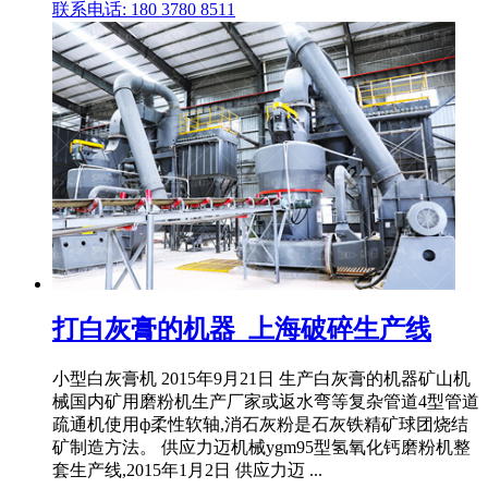
联系电话: 180 3780 8511
打白灰膏的机器_上海破碎生产线
小型白灰膏机 2015年9月21日 生产白灰膏的机器矿山机
械国内矿用磨粉机生产厂家或返水弯等复杂管道4型管道
疏通机使用ф柔性软轴,消石灰粉是石灰铁精矿球团烧结
矿制造方法。 供应力迈机械ygm95型氢氧化钙磨粉机整
套生产线,2015年1月2日 供应力迈 ...