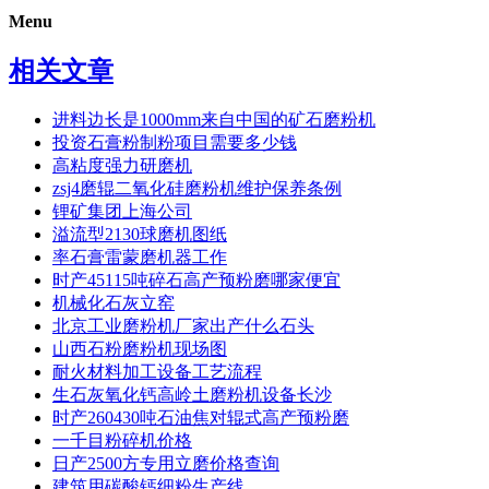
Menu
相关文章
进料边长是1000mm来自中国的矿石磨粉机
投资石膏粉制粉项目需要多少钱
高粘度强力研磨机
zsj4磨辊二氧化硅磨粉机维护保养条例
锂矿集团上海公司
溢流型2130球磨机图纸
率石膏雷蒙磨机器工作
时产45115吨碎石高产预粉磨哪家便宜
机械化石灰立窑
北京工业磨粉机厂家出产什么石头
山西石粉磨粉机现场图
耐火材料加工设备工艺流程
生石灰氧化钙高岭土磨粉机设备长沙
时产260430吨石油焦对辊式高产预粉磨
一千目粉碎机价格
日产2500方专用立磨价格查询
建筑用碳酸钙细粉生产线