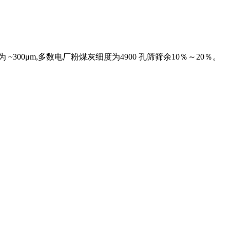
00μm,多数电厂粉煤灰细度为4900 孔筛筛余10％～20％。