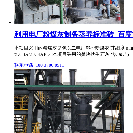
利用电厂粉煤灰制备蒸养标准砖_百度
本项目采用的粉煤灰是包头二电厂湿排粉煤灰,其细度 mm方孔
%,C3A %,C4AF %;本项目采用的是块状生石灰,含CaO与 ..
联系电话: 180 3780 8511