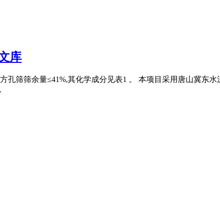
文库
筛筛余量≤41%,其化学成分见表1 。 本项目采用唐山冀东水泥厂生
.