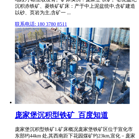
沉积赤铁矿、菱铁矿矿床：产于中上泥盆统中,含矿建造
以砂、页岩为主,含矿一 ...
联系电话: 180 3780 8511
庞家堡沉积型铁矿_百度知道
庞家堡沉积型铁矿1.矿床概况庞家堡铁矿区位于宣化市
东部约44km 处,其西南距下花园煤矿约23km,宣化－庞家