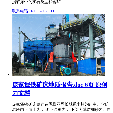
据矿床中的矿石类型和含矿 .
联系电话: 180 3780 8511
庞家堡铁矿床地质报告.doc 6页 原创
力文档
庞家堡铁矿床赋存在震旦亚界长城系串岭沟组中。含矿
岩段由下而上为： 矿下砂页岩： 下部为薄层细砂岩、白