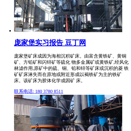
庞家堡实习报告 豆丁网
庞家堡矿床成因为海相沉积矿床。由富含黄铁矿、黄铜
矿、方铅矿和闪锌矿等硫化 物多金属矿或黄铁矿,经风化
林滤作用,原矿中的硫、铜、铅和锌等矿床或沉积的菱 铁
矿矿床淋失而在原地或附近形成以褐铁矿为主的铁矿
床。该矿床为胶体化学成因矿 床。
联系电话: 180 3780 8511