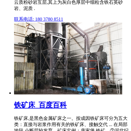
云质粉砂岩互层,其上为灰白色厚层中细粒含铁石英砂
岩、泥质 .
联系电话: 180 3780 8511
铁矿床_百度百科
铁矿床,是黑色金属矿床之一。按成因铁矿床可分为五大
类：直接与岩浆作用有关的铁矿床、接触交代 ... 在局部
地段,小断层较发育。矿床实例：庞家堡 铁矿。②泥盆纪