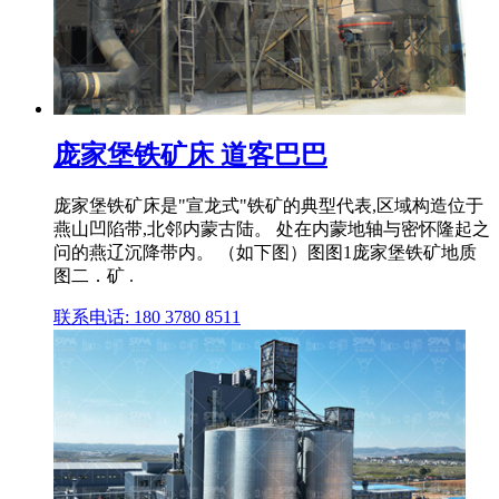
庞家堡铁矿床 道客巴巴
庞家堡铁矿床是"宣龙式"铁矿的典型代表,区域构造位于
燕山凹陷带,北邻内蒙古陆。 处在内蒙地轴与密怀隆起之
问的燕辽沉降带内。 （如下图）图图1庞家堡铁矿地质
图二．矿 .
联系电话: 180 3780 8511