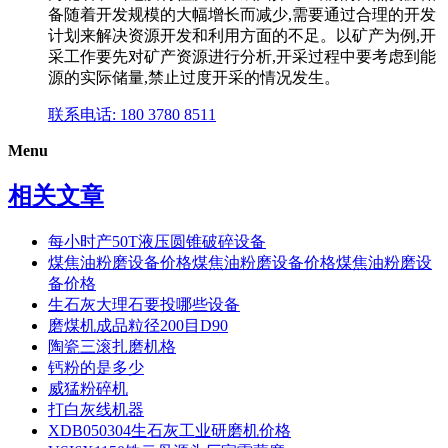
备随着开发规模的大幅增长而减少,需要通过合理的开发
计划来解决资源开发和利用方面的不足。以矿产为例,开
采工作要先对矿产资源进行分析,开采过程中要考虑到能
源的实际储量,禁止过度开采的情况发生。
联系电话: 180 3780 8511
Menu
相关文章
每小时产50T液压圆锥破碎设备
煤焦油粉磨设备价格煤焦油粉磨设备价格煤焦油粉磨设
备价格
生石灰大理石要投哪些设备
磨煤机成品粒径200目D90
陶瓷三滚扎磨机格
钙粉的是多少
威猛粉碎机
打白灰线机器
XDB050304生石灰工业研磨机价格