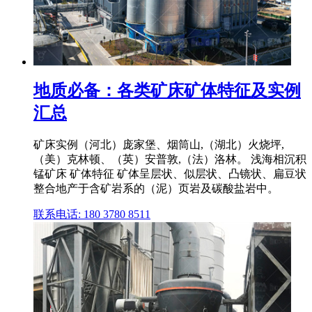
地质必备：各类矿床矿体特征及实例
汇总
矿床实例（河北）庞家堡、烟筒山,（湖北）火烧坪,
（美）克林顿、（英）安普敦,（法）洛林。 浅海相沉积
锰矿床 矿体特征 矿体呈层状、似层状、凸镜状、扁豆状
整合地产于含矿岩系的（泥）页岩及碳酸盐岩中。
联系电话: 180 3780 8511