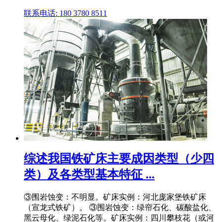
联系电话: 180 3780 8511
综述我国铁矿床主要成因类型（少四
类）及各类型基本特征 ...
③围岩蚀变：不明显。矿床实例：河北庞家堡铁矿床
（宣龙式铁矿）。 ③围岩蚀变：绿帘石化、碳酸盐化、
黑云母化、绿泥石化等。矿床实例：四川攀枝花（或河