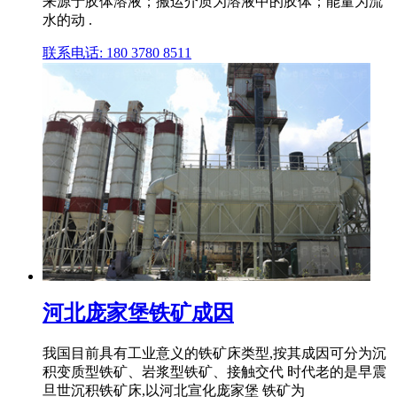
来源于胶体溶液；搬运介质为溶液中的胶体；能量为流
水的动 .
联系电话: 180 3780 8511
河北庞家堡铁矿成因
我国目前具有工业意义的铁矿床类型,按其成因可分为沉
积变质型铁矿、岩浆型铁矿、接触交代 时代老的是早震
旦世沉积铁矿床,以河北宣化庞家堡 铁矿为