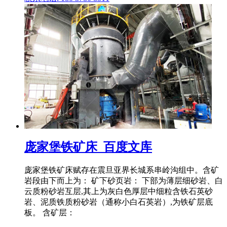
庞家堡铁矿床_百度文库
庞家堡铁矿床赋存在震旦亚界长城系串岭沟组中。含矿
岩段由下而上为： 矿下砂页岩： 下部为薄层细砂岩、白
云质粉砂岩互层,其上为灰白色厚层中细粒含铁石英砂
岩、泥质铁质粉砂岩（通称小白石英岩）,为铁矿层底
板。 含矿层：