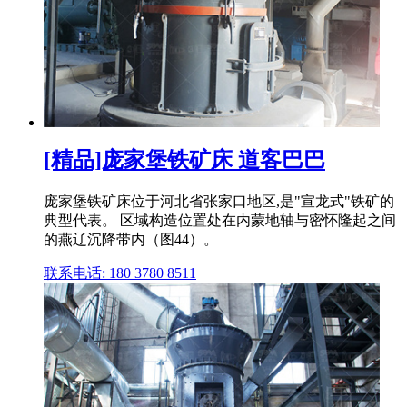
[精品]庞家堡铁矿床 道客巴巴
庞家堡铁矿床位于河北省张家口地区,是"宣龙式"铁矿的
典型代表。 区域构造位置处在内蒙地轴与密怀隆起之间
的燕辽沉降带内（图44）。
联系电话: 180 3780 8511