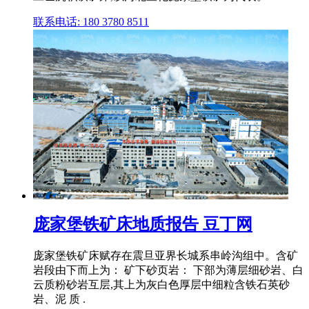
联系电话: 180 3780 8511
庞家堡铁矿床地质报告 豆丁网
庞家堡铁矿床赋存在震旦亚界长城系串岭沟组中。含矿
岩段由下而上为： 矿下砂页岩： 下部为薄层细砂岩、白
云质粉砂岩互层,其上为灰白色厚层中细粒含铁石英砂
岩、泥 质 .