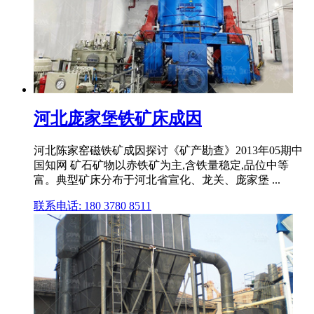
河北庞家堡铁矿床成因
河北陈家窑磁铁矿成因探讨《矿产勘查》2013年05期中
国知网 矿石矿物以赤铁矿为主,含铁量稳定,品位中等
富。典型矿床分布于河北省宣化、龙关、庞家堡 ...
联系电话: 180 3780 8511