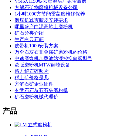
VSI6X1150铁云母源头厂家雷蒙磨
方解石矿物磨粉机械设备公司
1小时1000方节能雷蒙磨维修保养
磨煤机减震胶皮安装要求
哪里盛产白泥高岭土磨粉机
矿石分类介绍
生产白云石筋
皮带机1000安装方案
万全石灰石非金属矿磨粉机的价格
中速磨煤机加载油站液控换向阀型号
欧版磨粉机MTW颠峰设备
路方解石碎照片
稀土矿价格是几
方解石矿企业证件
玄武石石灰石石头磨粉机
矿石磨粉机械代理价
产品