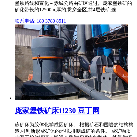
堡铁路线和宣化－赤城公路由矿区通过。庞家堡铁矿的
矿化带长约12500m,厚约,贯穿全区,共4层铁矿,连
联系电话: 180 3780 8511
庞家堡铁矿床1!230 豆丁网
该矿床为胶体化学成因矿床。 根据矿石和围岩的结构构
造,可判断形成矿体的环境,推测成矿的条件。 成矿物质