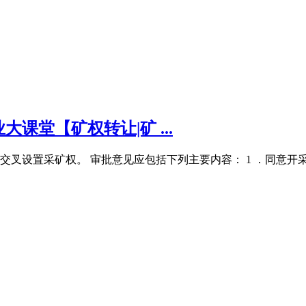
课堂【矿权转让|矿 ...
叉设置采矿权。 审批意见应包括下列主要内容： 1 ．同意开采的