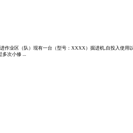
下掘进作业区（队）现有一台（型号：XXXX）掘进机,自投入使用
次小修 ...