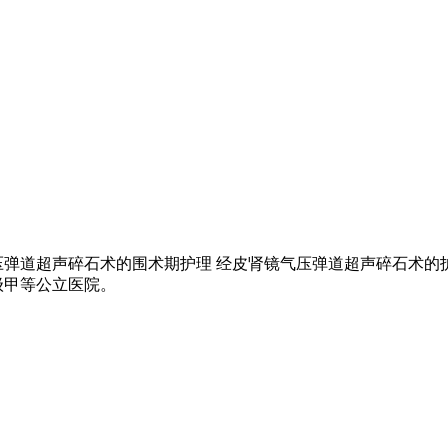
压弹道超声碎石术的围术期护理 经皮肾镜气压弹道超声碎石术的
级甲等公立医院。