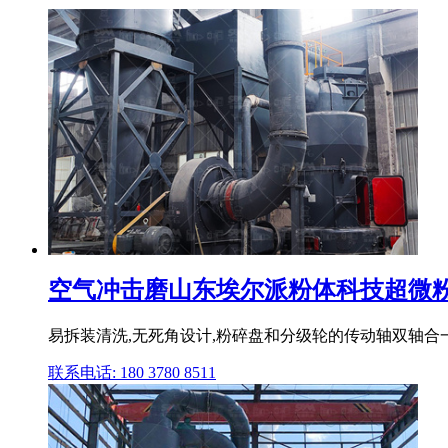
空气冲击磨山东埃尔派粉体科技超微
易拆装清洗,无死角设计,粉碎盘和分级轮的传动轴双轴合一,
联系电话: 180 3780 8511