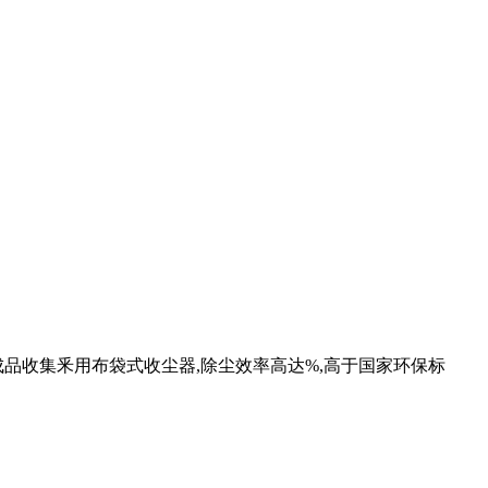
,成品收集釆用布袋式收尘器,除尘效率高达%,高于国家环保标