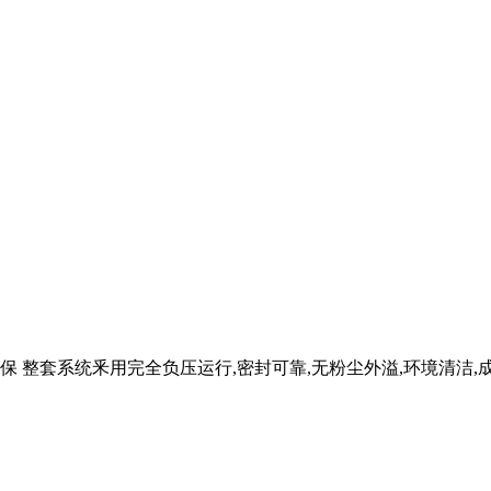
洁环保 整套系统釆用完全负压运行,密封可靠,无粉尘外溢,环境清洁