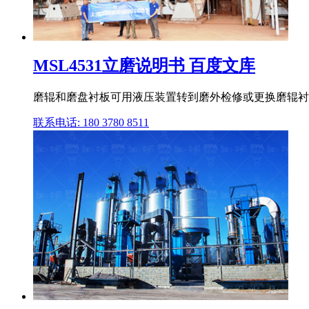
MSL4531立磨说明书 百度文库
磨辊和磨盘衬板可用液压装置转到磨外检修或更换磨辊衬板能
联系电话: 180 3780 8511