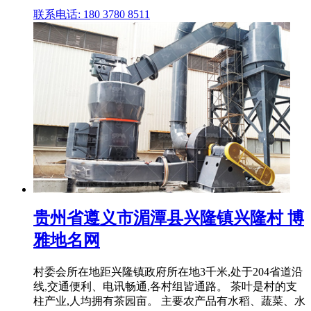
联系电话: 180 3780 8511
贵州省遵义市湄潭县兴隆镇兴隆村 博
雅地名网
村委会所在地距兴隆镇政府所在地3千米,处于204省道沿
线,交通便利、电讯畅通,各村组皆通路。 茶叶是村的支
柱产业,人均拥有茶园亩。 主要农产品有水稻、蔬菜、水