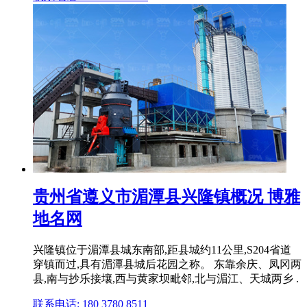
贵州省遵义市湄潭县兴隆镇概况 博雅
地名网
兴隆镇位于湄潭县城东南部,距县城约11公里,S204省道
穿镇而过,具有湄潭县城后花园之称。 东靠余庆、凤冈两
县,南与抄乐接壤,西与黄家坝毗邻,北与湄江、天城两乡 .
联系电话: 180 3780 8511