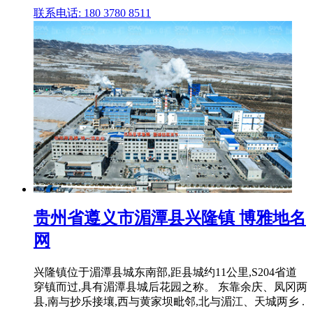
联系电话: 180 3780 8511
贵州省遵义市湄潭县兴隆镇 博雅地名
网
兴隆镇位于湄潭县城东南部,距县城约11公里,S204省道
穿镇而过,具有湄潭县城后花园之称。 东靠余庆、凤冈两
县,南与抄乐接壤,西与黄家坝毗邻,北与湄江、天城两乡 .