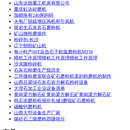
山东达因重工机床有限公司
重庆虹达砂磨机
加砌块有240厚的吗
火电厂脱硫增压风机和引风机
斑岩生石灰岩石磨粉机
矿山微粉磨操作
粉碎剂-长沙
辽宁朝阳矿山机
每小时产60T反击石子欧版磨粉机MTW
喂机工作原理喂机工作原理喂机工作原理
沙克隆粉碎机
石灰石粉磨生产线历史
三环微粉磨室联合矿石磨粉机里的粉磨机的制作
山西吕梁绿石灰石岩方解石粉碎设备
大理石加工企业设备清单
黄岗梁方解石矿黄岗梁方解石矿黄岗梁方解石矿
电石泥磨粉机报价长城3磨辊矿石磨粉机
碳酸钙磨料机
山西大型设备生产厂家
煤矸石三级磨粉四级筛分