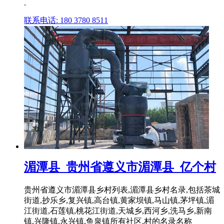
.
联系电话: 180 3780 8511
湄潭县_贵州省遵义市湄潭县_亿个村
贵州省遵义市湄潭县乡村列表,湄潭县乡村名录,包括茶城
街道,抄乐乡,复兴镇,高台镇,黄家坝镇,马山镇,茅坪镇,湄
江街道,石莲镇,桃花江街道,天城乡,西河乡,洗马乡,新南
镇,兴隆镇,永兴镇,鱼泉镇所有社区,村的名录名称