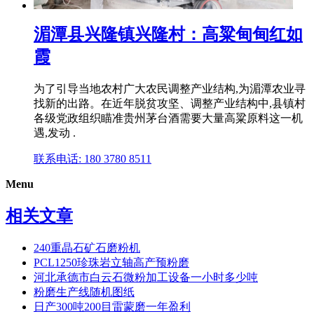
湄潭县兴隆镇兴隆村：高粱甸甸红如
霞
为了引导当地农村广大农民调整产业结构,为湄潭农业寻
找新的出路。在近年脱贫攻坚、调整产业结构中,县镇村
各级党政组织瞄准贵州茅台酒需要大量高粱原料这一机
遇,发动 .
联系电话: 180 3780 8511
Menu
相关文章
240重晶石矿石磨粉机
PCL1250珍珠岩立轴高产预粉磨
河北承德市白云石微粉加工设备一小时多少吨
粉磨生产线随机图纸
日产300吨200目雷蒙磨一年盈利