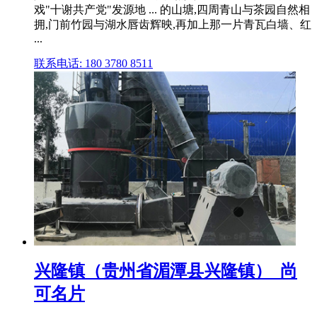
戏"十谢共产党"发源地 ... 的山塘,四周青山与茶园自然相
拥,门前竹园与湖水唇齿辉映,再加上那一片青瓦白墙、红
...
联系电话: 180 3780 8511
兴隆镇（贵州省湄潭县兴隆镇）_尚
可名片