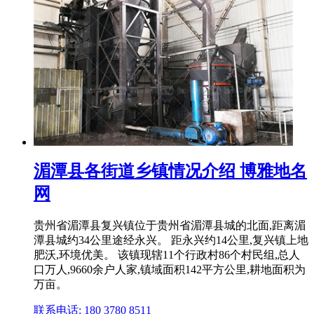
湄潭县各街道乡镇情况介绍 博雅地名
网
贵州省湄潭县复兴镇位于贵州省湄潭县城的北面,距离湄
潭县城约34公里途经永兴。 距永兴约14公里,复兴镇上地
肥沃,环境优美。 该镇现辖11个行政村86个村民组,总人
口万人,9660余户人家,镇域面积142平方公里,耕地面积为
万亩。
联系电话: 180 3780 8511