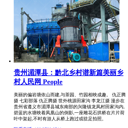
贵州湄潭县：黔北乡村谱新篇美丽乡
村人民网 People
美丽的偏岩塘依山而建,与茶园、竹园相映成趣。 仇正腾
摄 七彩部落 仇正腾摄 世外桃源田家沟 李龙江摄 漫步在
贵州省遵义市湄潭县城东南部的兴隆镇龙凤村田家沟内,
碧蓝的水塘映着凤凰山的倒影,一座雕花石拱桥在片片荷
叶中架起,不时有游人从桥上跑过或驻足拍照。