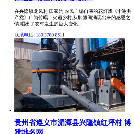
在兴隆镇龙凤村 田家沟,农民自编自演的花灯戏《十谢共
产党》广为传唱、火遍乡村,从肺腑间涌现出来的感恩之
情,唱出了农村发生的巨大变化 ...
联系电话: 180 3780 8511
贵州省遵义市湄潭县兴隆镇红坪村 博
雅地名网