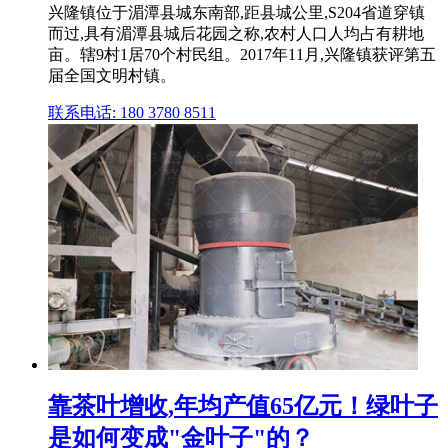
兴隆镇位于湄潭县城东南部,距县城公里,S204省道穿镇
而过,具有湄潭县城后花园之称,农村人口人均占有耕地
亩。辖9村1居70个村民组。2017年11月,兴隆镇获评第五
届全国文明村镇。
联系电话: 180 3780 8511
靠茶叶增收,年均产值65亿元！绿叶子
是如何变成"金叶子"的？