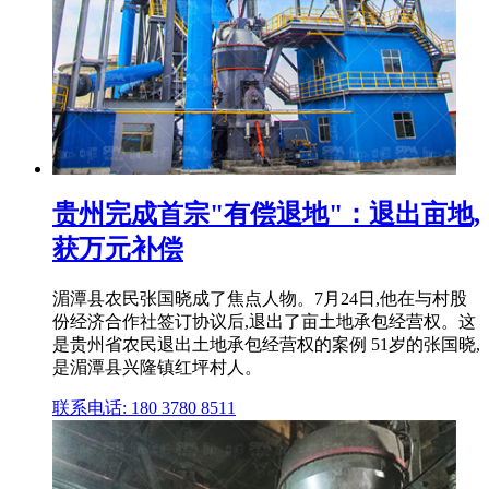
贵州完成首宗"有偿退地"：退出亩地,
获万元补偿
湄潭县农民张国晓成了焦点人物。7月24日,他在与村股
份经济合作社签订协议后,退出了亩土地承包经营权。这
是贵州省农民退出土地承包经营权的案例 51岁的张国晓,
是湄潭县兴隆镇红坪村人。
联系电话: 180 3780 8511