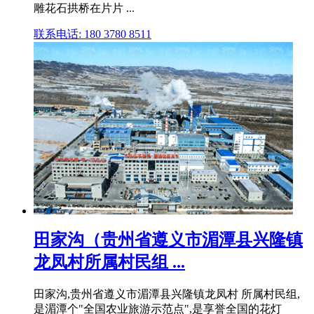
雕花石拱桥在片片 ...
联系电话: 180 3780 8511
田家沟（贵州省遵义市湄潭县兴隆镇
龙凤村所属村民组 ...
田家沟,贵州省遵义市湄潭县兴隆镇龙凤村 所属村民组,
是湄潭个"全国农业旅游示范点",是享誉全国的花灯