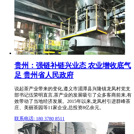
贵州：强链补链兴业态 农业增收底气
足 贵州省人民政府
说起茶产业带来的变化,遵义市湄潭县兴隆镇龙凤村党支
部书记伍荣明直言,茶产业的发展吸引了众多客商前来,有
效带动了当地经济发展。2015年以来,龙凤村引进群峰茶
庄、美丽茶园等11家企业,总投资8亿余元。
联系电话: 180 3780 8511