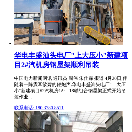
华电丰盛汕头电厂"上大压小"新建项
目2#汽机房钢屋架顺利吊装
中国电力新闻网讯 通讯员 周伟 朱仕霖 报道 4月20日,伴
随着一阵震耳欲聋的鞭炮声,华电丰盛汕头电厂"上大压
小"新建项目#2汽机房1/9—18轴组合钢屋架正式开始吊
装作业, .
联系电话: 180 3780 8511