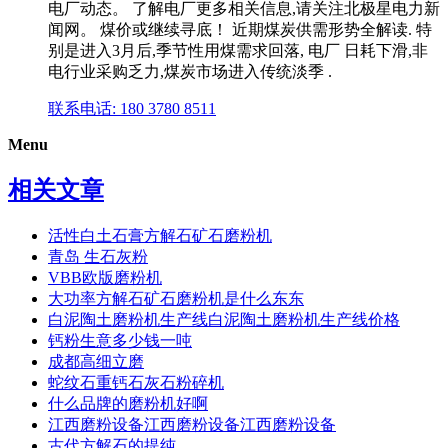
电厂动态。 了解电厂更多相关信息,请关注北极星电力新
闻网。 煤价或继续寻底！ 近期煤炭供需形势全解读. 特
别是进入3月后,季节性用煤需求回落, 电厂 日耗下滑,非
电行业采购乏力,煤炭市场进入传统淡季 .
联系电话: 180 3780 8511
Menu
相关文章
活性白土石膏方解石矿石磨粉机
青岛 生石灰粉
VBB欧版磨粉机
大功率方解石矿石磨粉机是什么东东
白泥陶土磨粉机生产线白泥陶土磨粉机生产线价格
钙粉生意多少钱一吨
成都高细立磨
蛇纹石重钙石灰石粉碎机
什么品牌的磨粉机好啊
江西磨粉设备江西磨粉设备江西磨粉设备
古代方解石的提纯