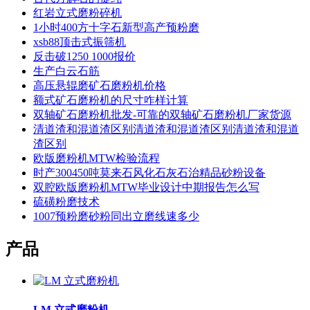
红岩立式磨粉碎机
1小时400方十字石新型高产预粉磨
xsb88顶击式振筛机
反击破1250 1000报价
生产白云石筋
高压悬辊磨矿石磨粉机价格
额式矿石磨粉机的尺寸咋样计算
双轴矿石磨粉机批发-可靠的双轴矿石磨粉机厂家货源
清道渣和混道渣区别清道渣和混道渣区别清道渣和混道
渣区别
欧版磨粉机MTW检验流程
时产300450吨莫来石风化石灰石治精品砂粉设备
双腔欧版磨粉机MTW毕业设计中期报告怎么写
硫磺粉磨技术
1007预粉磨砂粉同出立磨线速多少
产品
LM 立式磨粉机