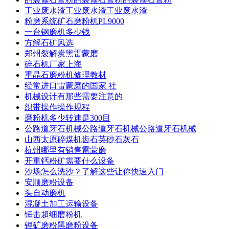
工业废水渣工业废水渣工业废水渣
粉磨系统矿石磨粉机PL9000
一台钢磨机多少钱
方解石矿风选
郑州裂解炭黑雷蒙磨
碎石机厂家上海
重晶石磨粉机修理教材
经常进口雷蒙磨的国家 社
机械设计有那些需要注意的
织带操作操作规程
磨粉机多少转速是300目
公路道牙石机械公路道牙石机械公路道牙石机械
山西太原碎煤机齿石英砂石灰石
杭州哪里有销售雷蒙磨
开重钙粉矿需要什么设备
沙场怎么洗沙？了解这些让你快速入门
安顺磨粉设备
头自动磨机
混凝土加工运输设备
锤击超细磨粉机
锂矿磨粉黑磨粉设备