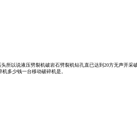
劈石头所以说液压劈裂机破岩石劈裂机钻孔直已达到20方无声开采
破碎机多少钱一台移动破碎机是。