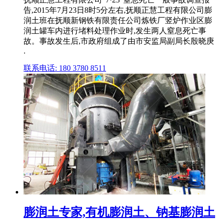
告,2015年7月23日8时5分左右,抚顺正慧工程有限公司膨
润土班在抚顺新钢铁有限责任公司炼铁厂竖炉作业区膨
润土罐车内进行堵料处理作业时,发生两人窒息死亡事
故。事故发生后,市政府组成了由市安监局副局长殷晓庚
.
联系电话: 180 3780 8511
膨润土专家,有机膨润土、钠基膨润土