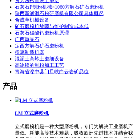
贯入法检查灰土垫层
石灰石F制粉机械×1060方解石矿石磨粉机
陕西新润滑石粉研磨机有限公司具体概况
合成革机械设备
矿石磨粉机故障与维护制造成本低
石灰石碳酸钙磨粉机原理
广西重晶石
定西方解石矿石磨粉机
粉笔制造机器
混泥土高岭土磨细设备
高冰镍的制粉加工工艺
青海省湟中县门旦峡白云岩矿品位
产品
LM 立式磨粉机
立式磨粉机是一种大型磨粉机，专门为解决工业磨机产
量低、耗能高等技术难题，吸收欧洲先进技术并结合我