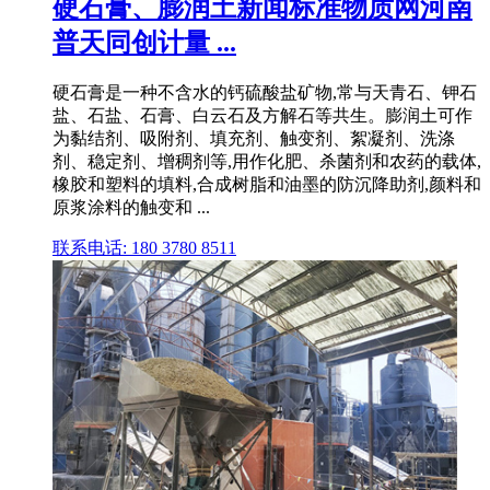
硬石膏、膨润土新闻标准物质网河南
普天同创计量 ...
硬石膏是一种不含水的钙硫酸盐矿物,常与天青石、钾石
盐、石盐、石膏、白云石及方解石等共生。膨润土可作
为黏结剂、吸附剂、填充剂、触变剂、絮凝剂、洗涤
剂、稳定剂、增稠剂等,用作化肥、杀菌剂和农药的载体,
橡胶和塑料的填料,合成树脂和油墨的防沉降助剂,颜料和
原浆涂料的触变和 ...
联系电话: 180 3780 8511