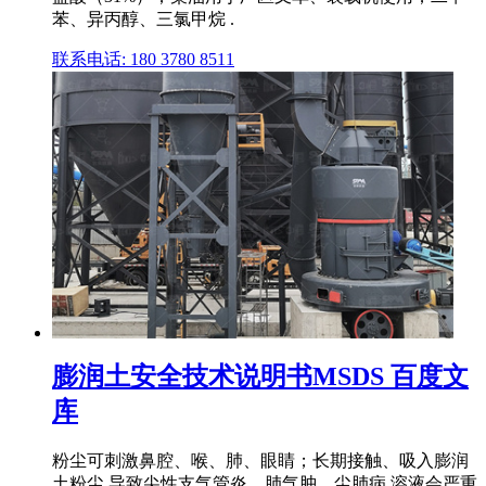
苯、异丙醇、三氯甲烷 .
联系电话: 180 3780 8511
膨润土安全技术说明书MSDS 百度文
库
粉尘可刺激鼻腔、喉、肺、眼睛；长期接触、吸入膨润
土粉尘 导致尖性支气管炎、肺气肿、尘肺病,溶液会严重