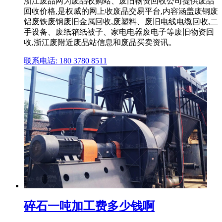
浙江废品网为废品收购站、废旧物资回收公司提供废品
回收价格,是权威的网上收废品交易平台,内容涵盖废铜废
铝废铁废钢废旧金属回收,废塑料、废旧电线电缆回收,二
手设备、废纸箱纸被子、家电电器废电子等废旧物资回
收,浙江废附近废品站信息和废品买卖资讯。
联系电话: 180 3780 8511
碎石一吨加工费多少钱啊