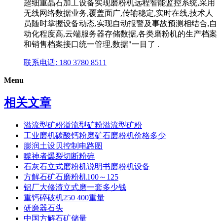
超细重晶石加工设备实现磨粉机远程智能监控系统,采用
无线网络数据业务,覆盖面广,传输稳定,实时在线,技术人
员随时掌握设备动态,实现自动报警及事故预测相结合,自
动化程度高,云端服务器存储数据,各类磨粉机的生产档案
和销售档案接口统一管理,数据"一目了 .
联系电话: 180 3780 8511
Menu
相关文章
溢流型矿粉溢流型矿粉溢流型矿粉
工业磨机碳酸钙粉磨矿石磨粉机价格多少
膨润土设贝控制电路图
噬神者爆裂切断粉碎
石灰石立式磨粉机说明书磨粉机设备
方解石矿石磨粉机100～125
铝厂大修渣立式磨一套多少钱
重钙碎破机250 400重量
研磨器石头
中国方解石矿储量