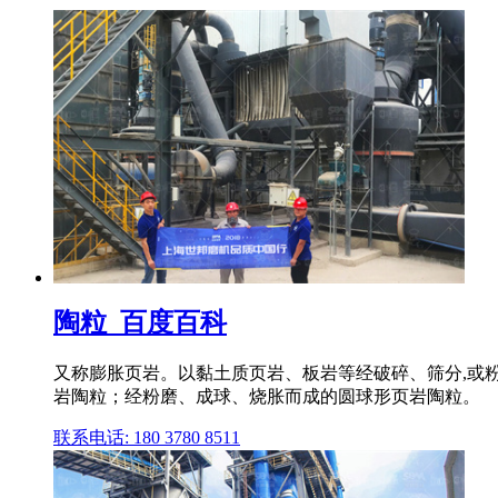
陶粒_百度百科
又称膨胀页岩。以黏土质页岩、板岩等经破碎、筛分,或
岩陶粒；经粉磨、成球、烧胀而成的圆球形页岩陶粒。
联系电话: 180 3780 8511